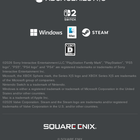
©2026 Sony Interactive Entertainment LLC."PlayStation Family Mark", "PlayStation", "PS5
logo", "PS5", "PS4 logo" and "PS4" are registered trademarks or trademarks of Sony
Interactive Entertainment Inc.
Microsoft, the XBOX Sphere mark, the Series X|S logo and XBOX Series X|S are trademarks
of the Microsoft group of companies.
Nintendo Switch is a trademark of Nintendo.
Windows is either a registered trademark or trademark of Microsoft Corporation in the United
States and/or other countries.
Mac is a trademark of Apple Inc.
©2026 Valve Corporation. Steam and the Steam logo are trademarks and/or registered
trademarks of Valve Corporation in the U.S. and/or other countries.
© SQUARE ENIX