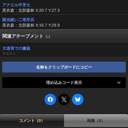
アナエル中牙士
黒衣森：北部森林 X:20.7 Y:27.3
眼光鋭い二等牙兵
黒衣森：北部森林 X:16.7 Y:29.9
関連アチーブメント
(
1
)
大迷宮での邂逅
クエスト
名称をクリップボードにコピー
埋め込みコード表示
コメント（0）
画像（0）