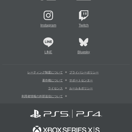
Instagram
Twitch
LINE
Bluesky
レーティング制度について
プライバシーポリシー
著作権について
サポートセンター
ライセンス
ルール＆ポリシー
利用者情報の外部送信について