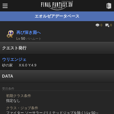
エオルゼアデータベース
0
0
再び深き淵へ
Lv
50
バハムート
クエスト発行
ウリエンジェ
砂の家
X:6.0 Y:4.9
DATA
受注条件
初期クラス条件
指定なし
クラス・ジョブ条件
ファイター ソーサラー (リミテッドジョブを除く) Lv 50～