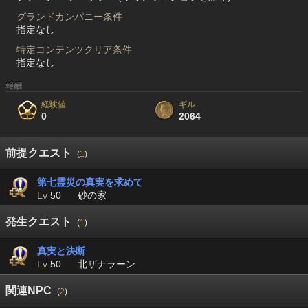
グランドカンパニー条件
指定なし
特定コンテンツクリア条件
指定なし
報酬
経験値
ギル
0
2064
前提クエスト
(
1
)
第七霊災の真実を求めて
Lv
50
砂の家
発生クエスト
(
1
)
真実と決断
Lv
50
北ザナラーン
関連NPC
(
2
)