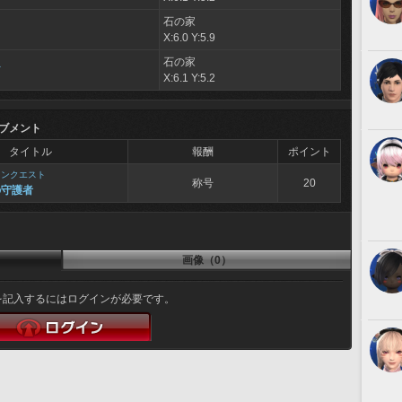
石の家
X:6.0 Y:5.9
石の家
ア
X:6.1 Y:5.2
ブメント
タイトル
報酬
ポイント
インクエスト
称号
20
の守護者
画像（0）
を記入するにはログインが必要です。