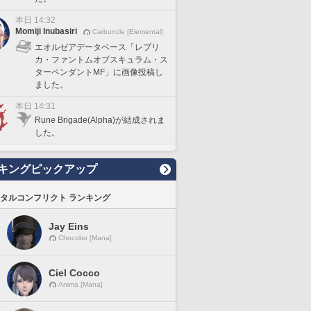
本日 14:32
Momiji Inubasiri
Carbuncle [Elemental]
エオルゼアデータベース「レプリ
カ・ファントムオブスキュラム・ス
ターペンダントMF」に画像投稿し
ました。
本日 14:31
Rune Brigade(Alpha)が結成されま
した。
キングピックアップ
タルコンフリクト ランキング
Jay Eins
Chocobo [Mana]
Ciel Cocco
Anima [Mana]