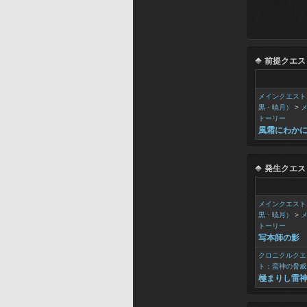
前提クエス
メインクエスト
黒・暁月）
>
トーリー
風霜にわか
発生クエス
メインクエスト
黒・暁月）
>
トーリー
写本師の影
クロニクルクエ
ト：蛮神の脅威
極まりし雷