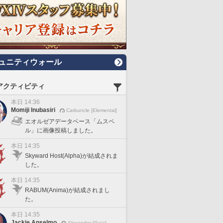
ュニティウォール
アクティビティ
本日 14:36
Momiji Inubasiri
Carbuncle [Elemental]
エオルゼアデータベース「ムスペ
ル」に画像投稿しました。
本日 14:35
Skyward Host(Alpha)が結成されま
した。
本日 14:35
RABUM(Anima)が結成されまし
た。
本日 14:35
Jackie Anselmo
Alexander [Gaia]