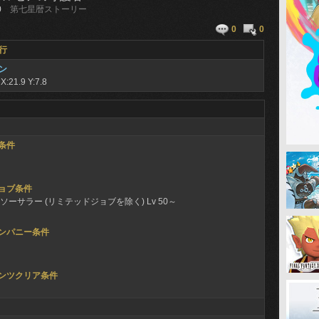
0
第七星暦ストーリー
0
0
行
ン
ナ
X:21.9 Y:7.8
条件
ョブ条件
ソーサラー (リミテッドジョブを除く) Lv 50～
ンパニー条件
ンツクリア条件