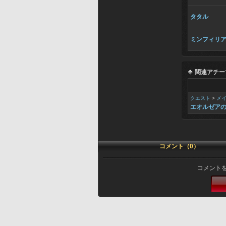
タタル
ミンフィリ
関連アチー
クエスト
>
メ
エオルゼア
コメント（0）
コメント