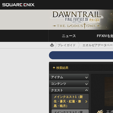
ニュース
FFXIVを
プレイガイド
エオルゼアデータベー
検索結果
アイテム
コンテンツ
クエスト
メインクエスト1（新
生・蒼天・紅蓮・漆
黒・暁月）
エ
メインクエスト2（黄