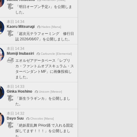
「明日オープン予定♪」を公開しま
した。
本日 14:34
Kaoru Mitsurugi
Hades [Mana]
「超次元テラフォーミング 修行日
誌 2026/08/07」を公開しました。
本日 14:34
Momiji Inubasiri
Carbuncle [Elemental]
エオルゼアデータベース「レプリ
カ・ファントムオブスキュラム・ス
ターペンダントMF」に画像投稿し
ました。
本日 14:33
Ginka Hoshino
Unicorn [Meteor]
「新生ララギンカ」を公開しまし
た。
本日 14:32
Dayo Suu
Chocobo [Mana]
「絶妖星乱舞 PHor踊 で入れる固定
探してます！！！」を公開しまし
た。