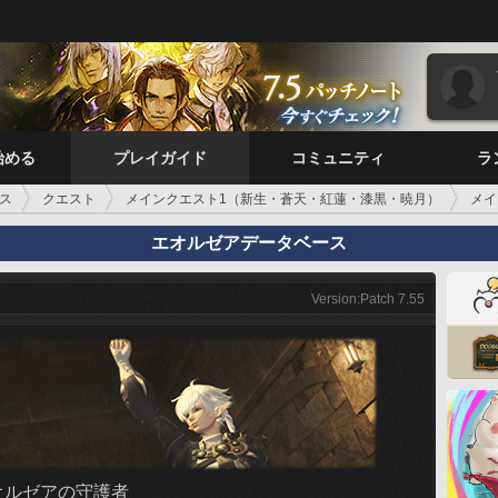
始める
プレイガイド
コミュニティ
ラ
ス
クエスト
メインクエスト1（新生・蒼天・紅蓮・漆黒・暁月）
メイ
エオルゼアデータベース
Version:Patch 7.55
オルゼアの守護者