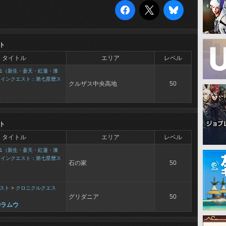
ト
タイトル
エリア
レベル
1（新生・蒼天・紅蓮・漆
メインクエスト：第七星暦ス
クルザス中央高地
50
に
ト
タイトル
エリア
レベル
1（新生・蒼天・紅蓮・漆
メインクエスト：第七星暦ス
石の家
50
スト
>
クロニクルクエス
グリダニア
50
神ラムウ