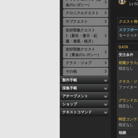
Lv 5
金のレガシー）
クロニクルクエスト
サブクエスト
クエスト発
スラフボー
友好部族クエスト
モードゥ
1（新生・蒼天・紅
蓮・漆黒・暁月）
DATA
友好部族クエスト
2（黄金のレガシー）
受注条件
クラス・ジョブ
初期クラス
指定なし
その他
製作手帳
クラス・ジ
ファイター 
採集手帳
アチーブメント
グランドカ
ショップ
指定なし
テキストコマンド
特定コンテ
指定なし
報酬