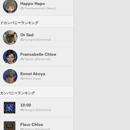
Happo Hapo
Pandaemonium [Mana]
ドカンパニーランキング
Ot Sad
Gungnir [Elemental]
Fransabelle Chloe
Typhon [Elemental]
Ennet Akoya
Fenrir [Gaia]
カンパニーランキング
10:00
Gungnir [Elemental]
Fleur Chloe
Typhon [Elemental]