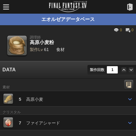
エオルゼアデータベース
0
0
調理師
高原小麦粉
製作Lv
61
食材
DATA
製作回数
素材
5
高原小麦
クリスタル
7
ファイアシャード