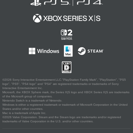
©2026 Sony Interactive Entertainment LLC."PlayStation Family Mark", "PlayStation", "PS5
logo", "PS5", "PS4 logo" and "PS4" are registered trademarks or trademarks of Sony
Interactive Entertainment Inc.
Microsoft, the XBOX Sphere mark, the Series X|S logo and XBOX Series X|S are trademarks
of the Microsoft group of companies.
Nintendo Switch is a trademark of Nintendo.
Windows is either a registered trademark or trademark of Microsoft Corporation in the United
States and/or other countries.
Mac is a trademark of Apple Inc.
©2026 Valve Corporation. Steam and the Steam logo are trademarks and/or registered
trademarks of Valve Corporation in the U.S. and/or other countries.