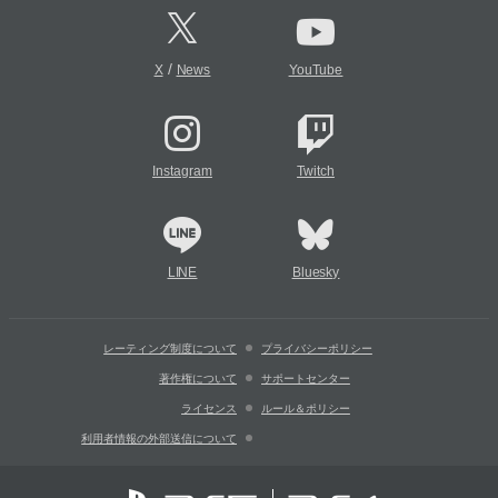
/
X
News
YouTube
Instagram
Twitch
LINE
Bluesky
レーティング制度について
プライバシーポリシー
著作権について
サポートセンター
ライセンス
ルール＆ポリシー
利用者情報の外部送信について