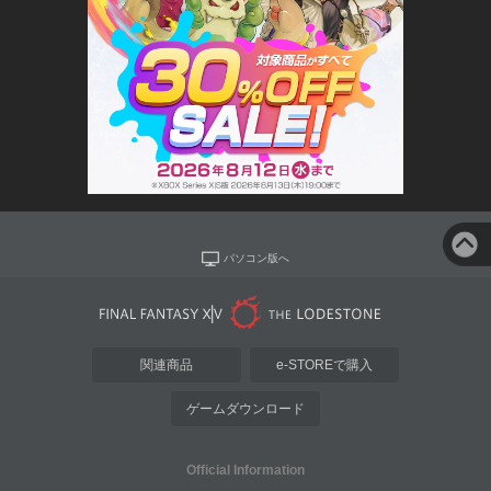
パソコン版へ
関連商品
e-STOREで購入
ゲームダウンロード
Official Information