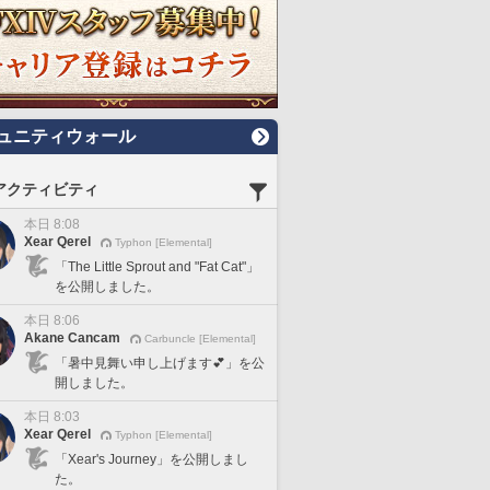
ュニティウォール
アクティビティ
本日 8:08
Xear Qerel
Typhon [Elemental]
「The Little Sprout and "Fat Cat"」
を公開しました。
本日 8:06
Akane Cancam
Carbuncle [Elemental]
「暑中見舞い申し上げます💕」を公
開しました。
本日 8:03
Xear Qerel
Typhon [Elemental]
「Xear's Journey」を公開しまし
た。