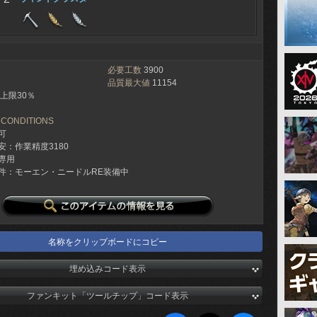
必要工数
3900
品質最大値
11154
上限30％
 CONDITIONS
可
安：作業精度3180
専用
件：モーエン・ニードルRE装備中
名称をクリップボードにコピー
埋め込みコード表示
ファンキット「ツールチップ」コード表示