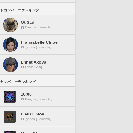
ドカンパニーランキング
Ot Sad
Gungnir [Elemental]
Fransabelle Chloe
Typhon [Elemental]
Ennet Akoya
Fenrir [Gaia]
カンパニーランキング
10:00
Gungnir [Elemental]
Fleur Chloe
Typhon [Elemental]