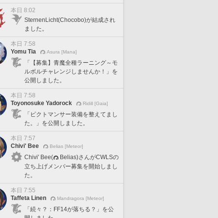
本日 8:02
SternenLicht(Chocobo)が結成され
ました。
本日 7:58
Yomu Tia
Asura [Mana]
「【募集】青魔全種ラーニング～モ
ルボルチャレンジしませんか！」を
公開しました。
本日 7:58
Toyonosuke Yadorock
Ridill [Gaia]
「ピクトマンサー装備を整えてまし
た。」を公開しました。
本日 7:57
Chivi' Bee
Belias [Meteor]
Chivi' Bee(
Belias)さんがCWLSの
立ち上げメンバー募集を開始しまし
た。
本日 7:55
Taffeta Linen
Mandragora [Meteor]
「続々？：FF14が落ちる？」を公
開しました。