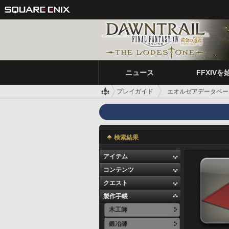
ニュース
FFXIVを
プレイガイド
エオルゼアデータベー
検索結果
アイテム
コンテンツ
クエスト
製作手帳
木工師
鍛冶師