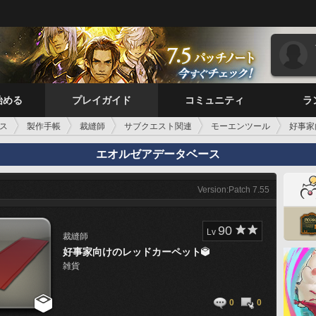
始める
プレイガイド
コミュニティ
ラ
ス
製作手帳
裁縫師
サブクエスト関連
モーエンツール
好事家
エオルゼアデータベース
Version:Patch 7.55
90
Lv
裁縫師
好事家向けのレッドカーペット

雑貨

0
0