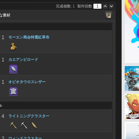
完成個数:
1
製作回数
な素材
1
モーエン商会特選紅草布
1
カエアンビロード
1
オピオタウロスレザー
ル
4
ライトニングクラスター
2
ウィンドクラスター