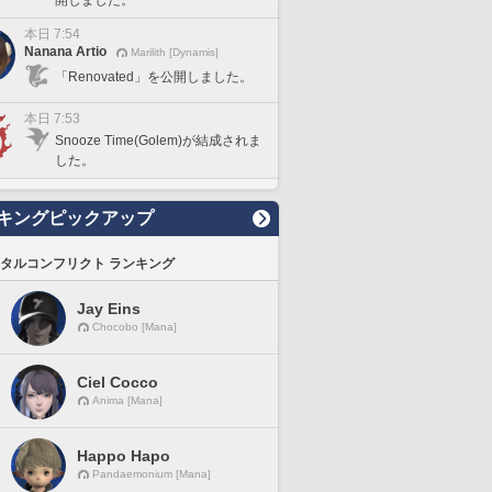
本日 7:54
Nanana Artio
Marilith [Dynamis]
「Renovated」を公開しました。
本日 7:53
Snooze Time(Golem)が結成されま
した。
キングピックアップ
タルコンフリクト ランキング
Jay Eins
Chocobo [Mana]
Ciel Cocco
Anima [Mana]
Happo Hapo
Pandaemonium [Mana]