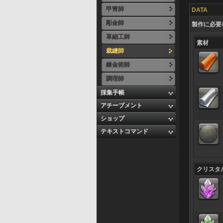
甲冑師
DATA
彫金師
製作に必要
革細工師
素材
裁縫師
錬金術師
調理師
採集手帳
アチーブメント
ショップ
テキストコマンド
クリスタ