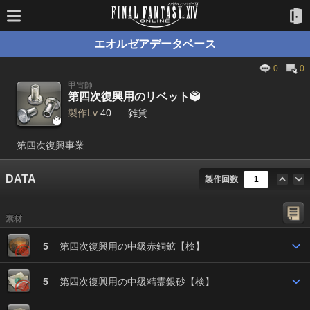
エオルゼアデータベース
0
0
甲冑師
第四次復興用のリベット

製作Lv
40
雑貨

第四次復興事業
DATA
製作回数
素材
5
第四次復興用の中級赤銅鉱【検】
5
第四次復興用の中級精霊銀砂【検】