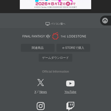
パソコン版へ
関連商品
e-STOREで購入
ゲームダウンロード
Official Information
/
X
News
YouTube