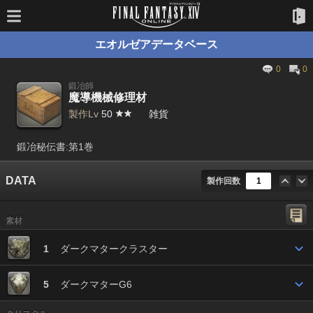
エオルゼアデータベース
0
0
鍛冶師
魔導機械修理材
製作Lv
50
雑貨
鍛冶秘伝書:第1巻
DATA
製作回数
素材
1
ダークマタークラスター
5
ダークマターG6