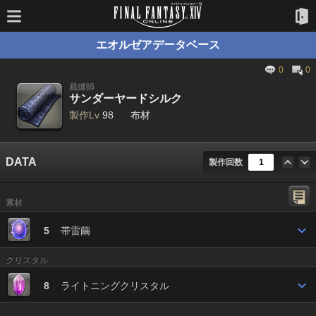
エオルゼアデータベース
0
0
裁縫師
サンダーヤードシルク
製作Lv
98
布材
DATA
製作回数
素材
5
帯雷繭
クリスタル
8
ライトニングクリスタル