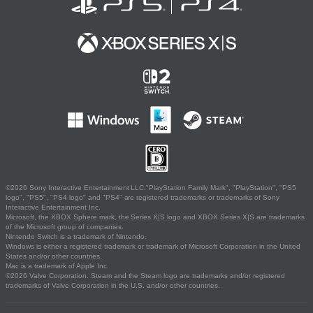
©2026 Sony Interactive Entertainment LLC."PlayStation Family Mark", "PlayStation", "PS5
logo", "PS5", "PS4 logo" and "PS4" are registered trademarks or trademarks of Sony
Interactive Entertainment Inc.
Microsoft, the XBOX Sphere mark, the Series X|S logo and XBOX Series X|S are trademarks
of the Microsoft group of companies.
Nintendo Switch is a trademark of Nintendo.
Windows is either a registered trademark or trademark of Microsoft Corporation in the United
States and/or other countries.
Mac is a trademark of Apple Inc.
©2026 Valve Corporation. Steam and the Steam logo are trademarks and/or registered
trademarks of Valve Corporation in the U.S. and/or other countries.