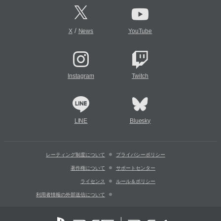
/
X
News
YouTube
Instagram
Twitch
LINE
Bluesky
レーティング制度について
プライバシーポリシー
著作権について
サポートセンター
ライセンス
ルール＆ポリシー
利用者情報の外部送信について