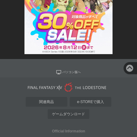
パソコン版へ
関連商品
e-STOREで購入
ゲームダウンロード
Official Information