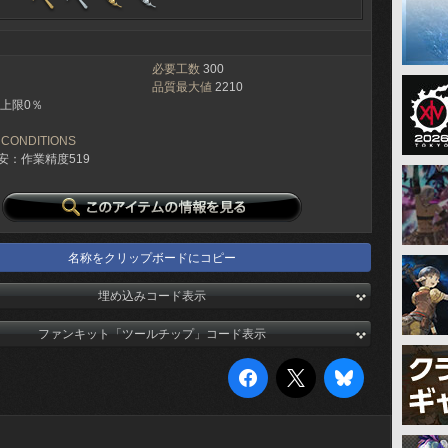
必要工数
300
品質最大値
2210
上限0％
 CONDITIONS
安：作業精度519
名称をクリップボードにコピー
埋め込みコード表示
ファンキット「ツールチップ」コード表示