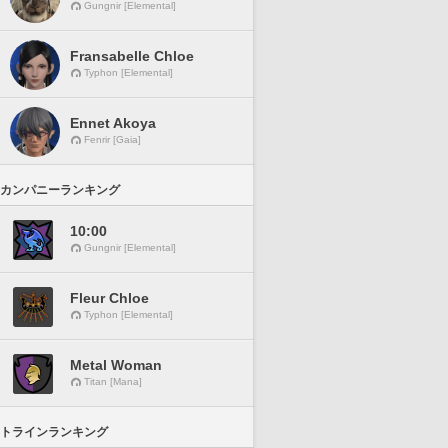
Gungnir [Elemental]
Fransabelle Chloe
Typhon [Elemental]
Ennet Akoya
Fenrir [Gaia]
カンパニーランキング
10:00
Gungnir [Elemental]
Fleur Chloe
Typhon [Elemental]
Metal Woman
Titan [Mana]
トラインランキング