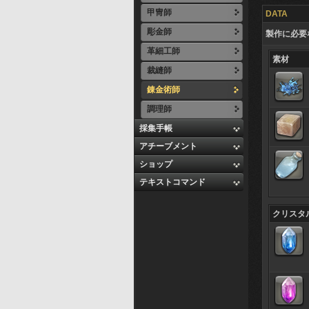
甲冑師
DATA
彫金師
製作に必要
革細工師
素材
裁縫師
錬金術師
調理師
採集手帳
アチーブメント
ショップ
テキストコマンド
クリスタ