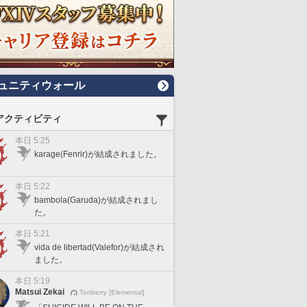
ュニティウォール
アクティビティ
本日 5:25
karage(Fenrir)が結成されました。
本日 5:22
bambola(Garuda)が結成されまし
た。
本日 5:21
vida de libertad(Valefor)が結成され
ました。
本日 5:19
Matsui Zekai
Tonberry [Elemental]