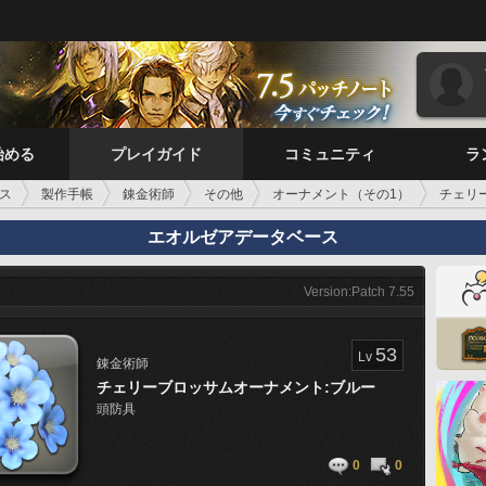
始める
プレイガイド
コミュニティ
ラ
ス
製作手帳
錬金術師
その他
オーナメント（その1）
チェリ
エオルゼアデータベース
Version:Patch 7.55
53
Lv
錬金術師
チェリーブロッサムオーナメント:ブルー
頭防具
0
0