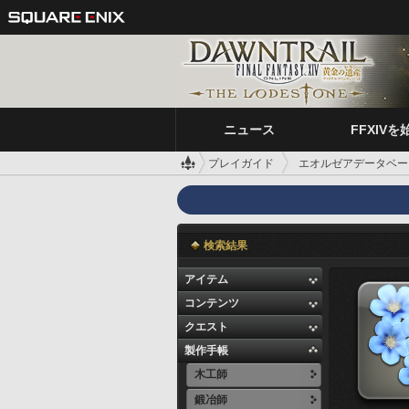
ニュース
FFXIVを
プレイガイド
エオルゼアデータベー
検索結果
アイテム
コンテンツ
クエスト
製作手帳
木工師
鍛冶師