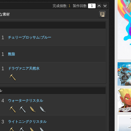
完成個数:
1
製作回数
な素材
1
チェリーブロッサム:ブルー
1
熊脂
1
ドラヴァニア天然水
ル
4
ウォータークリスタル
3
ライトニングクリスタル