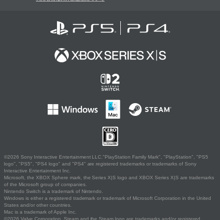
©2026 Sony Interactive Entertainment LLC."PlayStation Family Mark", "PlayStation", "PS5
logo", "PS5", "PS4 logo" and "PS4" are registered trademarks or trademarks of Sony
Interactive Entertainment Inc.
Microsoft, the XBOX Sphere mark, the Series X|S logo and XBOX Series X|S are trademarks
of the Microsoft group of companies.
Nintendo Switch is a trademark of Nintendo.
Windows is either a registered trademark or trademark of Microsoft Corporation in the United
States and/or other countries.
Mac is a trademark of Apple Inc.
©2026 Valve Corporation. Steam and the Steam logo are trademarks and/or registered