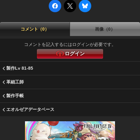
コメント（0）
画像（0）
コメントを記入するにはログインが必要です。
ログイン
製作Lv 81-85
革細工師
製作手帳
エオルゼアデータベース