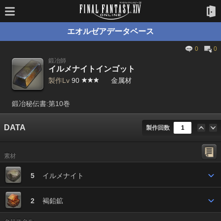
エオルゼアデータベース
0
0
鍛冶師
イルメナイトインゴット
製作Lv
90
金属材
鍛冶秘伝書:第10巻
DATA
製作回数
素材
5
イルメナイト
2
褐鉛鉱