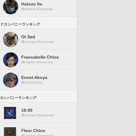
Hatozo Ito
Typhon [Elemental]
ドカンパニーランキング
Ot Sad
Gungnir [Elemental]
Fransabelle Chloe
Typhon [Elemental]
Ennet Akoya
Fenrir [Gaia]
カンパニーランキング
10:00
Gungnir [Elemental]
Fleur Chloe
Typhon [Elemental]