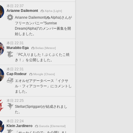
本日 22:37
Arianne Dailemont
Alpha [Light]
Arianne Dailemont(
Alpha)さんが
フリーカンパニー"Sunrise
Dream(Alpha)"のメンバー募集を開
始しました。
本日 22:31
Murabito Ega
Belias [Meteor]
「FC入りました！ぷくぷくたこ焼
き！」を公開しました。
本日 22:31
Cap Rodeur
Moogle [Chaos]
エオルゼアデータベース「イクサ
ル・フィアコーラー」にコメントし
ました。
本日 22:25
Stellar(Spriggan)が結成されまし
た。
本日 22:24
Klein Jardinero
Garuda [Elemental]
「せっかくなので」を公開しまし