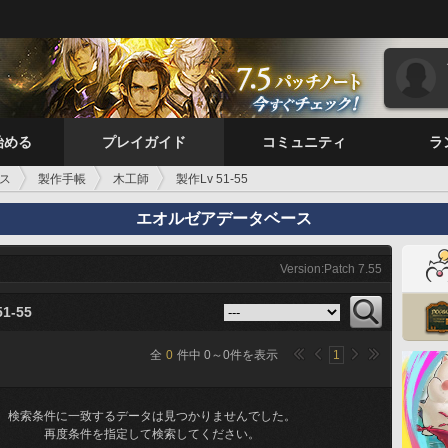
始める
プレイガイド
コミュニティ
ラ
ス
製作手帳
木工師
製作Lv 51-55
エオルゼアデータベース
Version:Patch 7.55
1-55
全
0
件中
0
～
0
件を表示
1
検索条件に一致するデータは見つかりませんでした。
再度条件を指定して検索してください。