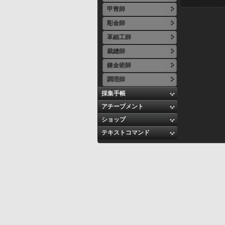
甲冑師
彫金師
革細工師
裁縫師
錬金術師
調理師
採集手帳
アチーブメント
ショップ
テキストコマンド