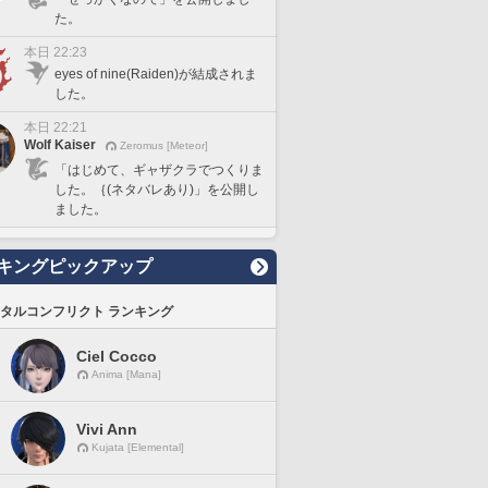
た。
本日 22:23
eyes of nine(Raiden)が結成されま
した。
本日 22:21
Wolf Kaiser
Zeromus [Meteor]
「はじめて、ギャザクラでつくりま
した。｛(ネタバレあり)」を公開し
ました。
キングピックアップ
タルコンフリクト ランキング
Ciel Cocco
Anima [Mana]
Vivi Ann
Kujata [Elemental]