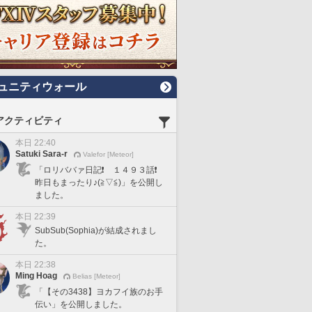
ュニティウォール
アクティビティ
本日 22:40
Satuki Sara-r
Valefor [Meteor]
「ロリババァ日記❗️ １４９３話❗️
昨日もまったり♪(≧▽≦)」を公開し
ました。
本日 22:39
SubSub(Sophia)が結成されまし
た。
本日 22:38
Ming Hoag
Belias [Meteor]
「【その3438】ヨカフイ族のお手
伝い」を公開しました。