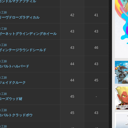
コンドルマクアフティル
木工師
42
41
リーヴドローズラディカル
木工師
43
43
ガーネットグラインディングホイール
木工師
43
46
ヴィンテージラウンドシールド
木工師
44
43
コバルトハルバード
木工師
44
45
ジェイドクルーク
木工師
45
-
ローズウッド材
木工師
45
43
コバルトクラッドボウ
木工師