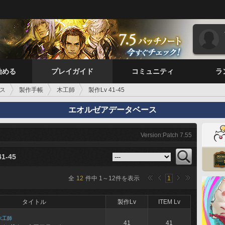
始める
プレイガイド
コミュニティ
ラ
ス
製作手帳
木工師
製作Lv 41-45
エオルゼアデータベース
Version:Patch 7.55
1-45
全
12
件中
1
～
12
件を表示
1
タイトル
製作Lv
ITEM Lv
木工師
41
41