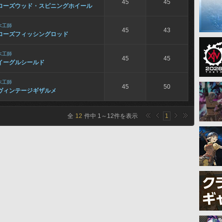
45
45
ローズウッド・スピニングホイール
木工師
45
43
ローズフィッシングロッド
木工師
45
45
イーグルシールド
木工師
45
50
ヴィンテージギザルメ
全
12
件中
1
～
12
件を表示
1