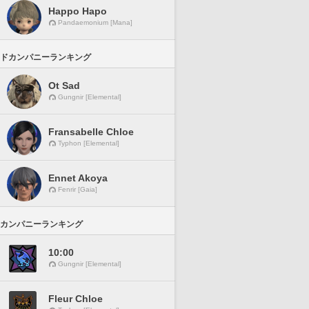
Happo Hapo
Pandaemonium [Mana]
ドカンパニーランキング
Ot Sad
Gungnir [Elemental]
Fransabelle Chloe
Typhon [Elemental]
Ennet Akoya
Fenrir [Gaia]
カンパニーランキング
10:00
Gungnir [Elemental]
Fleur Chloe