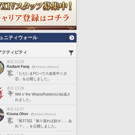
ュニティウォール
アクティビティ
本日 13:29
Radiant Fang
Shinryu [Meteor]
「ただいまFCハウス改装中☆彡
②」を公開しました。
本日 13:28
Will o' the Wisps(Raiden)が結成さ
れました。
本日 13:27
Kizuna Ohse
Belias [Meteor]
「第373話「振り返れば奴が……あ
れ？」」を公開しました。