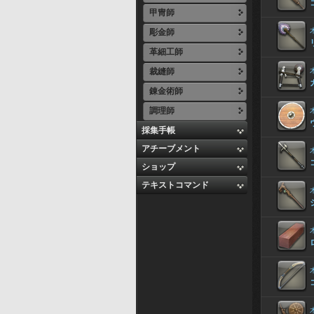
甲冑師
彫金師
革細工師
裁縫師
錬金術師
調理師
採集手帳
アチーブメント
ショップ
テキストコマンド