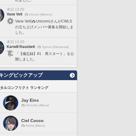
れました。
本日 13:20
Vane Vell
Unicorn [Meteor]
Vane Vell(
Unicorn)さんがCWLS
の立ち上げメンバー募集を開始しま
した。
本日 13:20
Karwill Rausbelt
Typhon [Elemental]
「【備忘録】#1 再スタート」を公
開しました。
キングピックアップ
タルコンフリクト ランキング
Jay Eins
Chocobo [Mana]
Ciel Cocco
Anima [Mana]