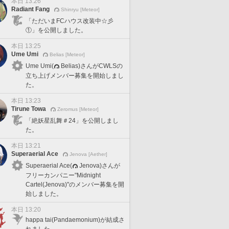
本日 13:26
Radiant Fang
Shinryu [Meteor]
「ただいまFCハウス改装中☆彡
①」を公開しました。
本日 13:25
Ume Umi
Belias [Meteor]
Ume Umi(
Belias)さんがCWLSの
立ち上げメンバー募集を開始しまし
た。
本日 13:23
Tirune Towa
Zeromus [Meteor]
「絶妖星乱舞＃24」を公開しまし
た。
本日 13:21
Superaerial Ace
Jenova [Aether]
Superaerial Ace(
Jenova)さんが
フリーカンパニー"Midnight
Cartel(Jenova)"のメンバー募集を開
始しました。
本日 13:20
happa tai(Pandaemonium)が結成さ