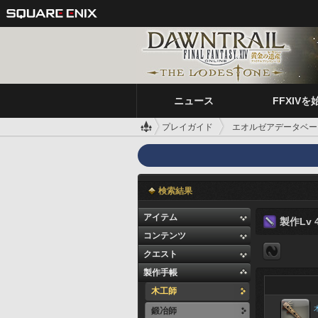
ニュース
FFXIVを
プレイガイド
エオルゼアデータベー
検索結果
アイテム
製作Lv 4
コンテンツ
クエスト
製作手帳
木工師
鍛冶師