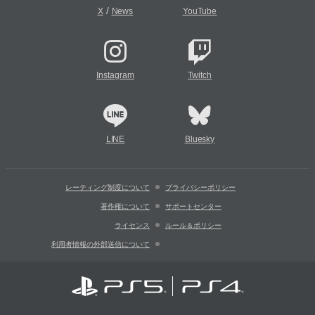
/
X
News
YouTube
Instagram
Twitch
LINE
Bluesky
レーティング制度について
プライバシーポリシー
著作権について
サポートセンター
ライセンス
ルール＆ポリシー
利用者情報の外部送信について