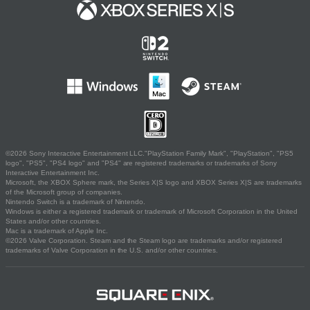
©2026 Sony Interactive Entertainment LLC."PlayStation Family Mark", "PlayStation", "PS5
logo", "PS5", "PS4 logo" and "PS4" are registered trademarks or trademarks of Sony
Interactive Entertainment Inc.
Microsoft, the XBOX Sphere mark, the Series X|S logo and XBOX Series X|S are trademarks
of the Microsoft group of companies.
Nintendo Switch is a trademark of Nintendo.
Windows is either a registered trademark or trademark of Microsoft Corporation in the United
States and/or other countries.
Mac is a trademark of Apple Inc.
©2026 Valve Corporation. Steam and the Steam logo are trademarks and/or registered
trademarks of Valve Corporation in the U.S. and/or other countries.