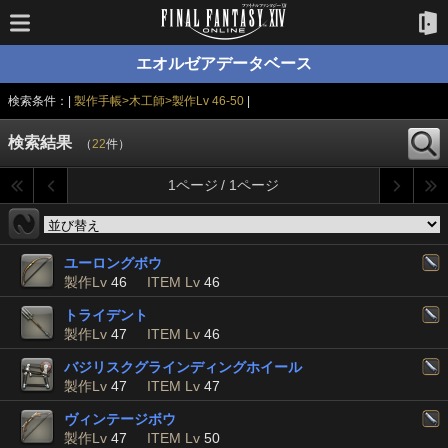
エオルゼアデータベース
検索条件：|
製作手帳>木工師>製作Lv 46-50
|
検索結果
（
22
件）
1ページ / 1ページ
ユーロングボウ
製作Lv
46
ITEM Lv
46
トライデント
製作Lv
47
ITEM Lv
46
バジリスクグラインディングホイール
製作Lv
47
ITEM Lv
47
ヴィンテージボウ
製作Lv
47
ITEM Lv
50