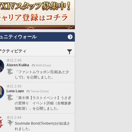
ュニティウォール
アクティビティ
本日 2:46
Aluren Kulika
Ridill [Gaia]
「ファントムウェポン完成(あと少
しで)」を公開しました。
本日 2:45
Luna Lupo
Tiamat [Gaia]
「第６弾【ラストイベント】うさぎ
の里帰り イベント詳細（全種族参
加歓迎）」を公開しました。
本日 2:44
Soulmate Bond(Tonberry)が結成さ
れました。