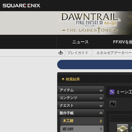
ニュース
FFXIVを
プレイガイド
エオルゼアデータベー
検索結果
アイテム
ミーン
コンテンツ
クエスト
製作手帳
木工師
鍛冶師