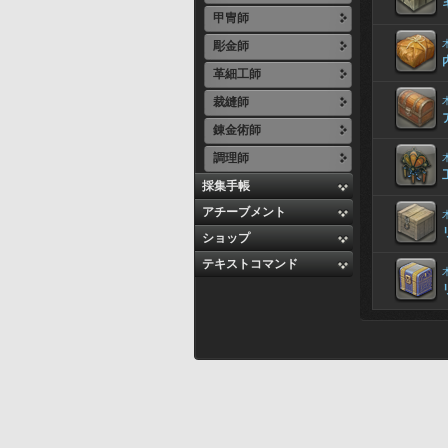
甲冑師
彫金師
革細工師
裁縫師
錬金術師
調理師
採集手帳
アチーブメント
ショップ
テキストコマンド