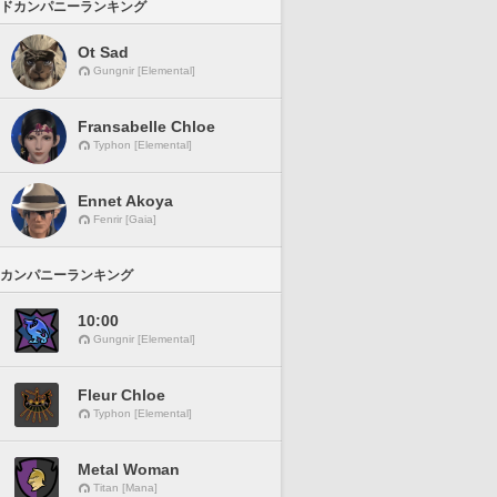
ドカンパニーランキング
Ot Sad
Gungnir [Elemental]
Fransabelle Chloe
Typhon [Elemental]
Ennet Akoya
Fenrir [Gaia]
カンパニーランキング
10:00
Gungnir [Elemental]
Fleur Chloe
Typhon [Elemental]
Metal Woman
Titan [Mana]