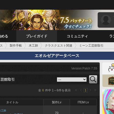
始める
プレイガイド
コミュニティ
ラ
ス
製作手帳
木工師
クラスクエスト関連
ミーン工芸館取引
エオルゼアデータベース
Version:Patch 7.55
工芸館取引
全
6
件中
1
～
6
件を表示
1
タイトル
製作Lv
ITEM Lv
木工師
70
-