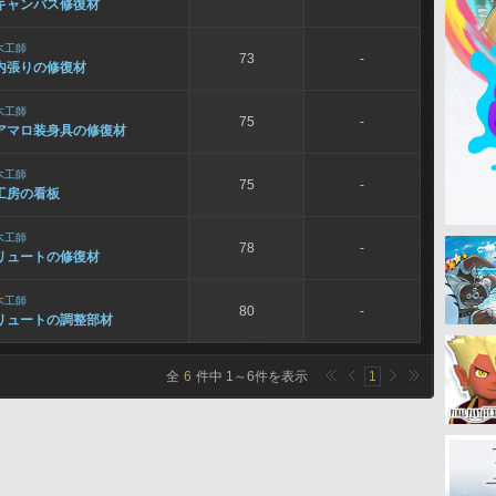
キャンバス修復材
木工師
73
-
内張りの修復材
木工師
75
-
アマロ装身具の修復材
木工師
75
-
工房の看板
木工師
78
-
リュートの修復材
木工師
80
-
リュートの調整部材
全
6
件中
1
～
6
件を表示
1