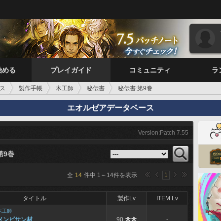
始める
プレイガイド
コミュニティ
ラ
ス
製作手帳
木工師
秘伝書
秘伝書:第9巻
エオルゼアデータベース
Version:Patch 7.55
第9巻
全
14
件中
1
～
14
件を表示
1
タイトル
製作Lv
ITEM Lv
木工師
メンピサン材
90
-