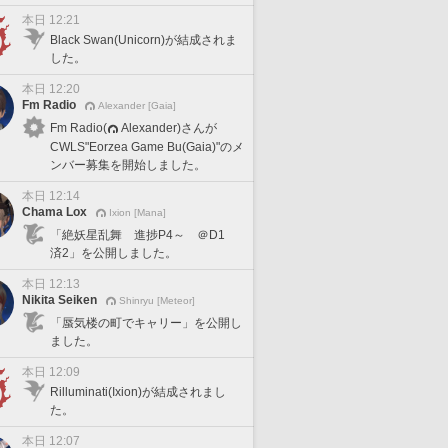
本日 12:21
Black Swan(Unicorn)が結成されま
した。
本日 12:20
Fm Radio
Alexander [Gaia]
Fm Radio(
Alexander)さんが
CWLS"Eorzea Game Bu(Gaia)"のメ
ンバー募集を開始しました。
本日 12:14
Chama Lox
Ixion [Mana]
「絶妖星乱舞 進捗P4～ ＠D1
済2」を公開しました。
本日 12:13
Nikita Seiken
Shinryu [Meteor]
「蜃気楼の町でキャリー」を公開し
ました。
本日 12:09
Rilluminati(Ixion)が結成されまし
た。
本日 12:07