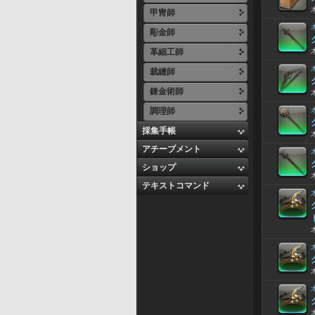
甲冑師
彫金師
革細工師
裁縫師
錬金術師
調理師
採集手帳
アチーブメント
ショップ
テキストコマンド