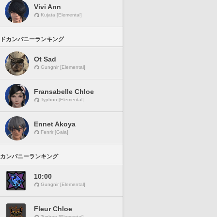
Vivi Ann
Kujata [Elemental]
ドカンパニーランキング
Ot Sad
Gungnir [Elemental]
Fransabelle Chloe
Typhon [Elemental]
Ennet Akoya
Fenrir [Gaia]
カンパニーランキング
10:00
Gungnir [Elemental]
Fleur Chloe
Typhon [Elemental]