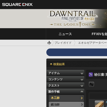
ニュース
FFXIVを
プレイガイド
エオルゼアデータベー
検索結果
アイテム
秘伝書:
コンテンツ
クエスト
製作手帳
木工師
鍛冶師