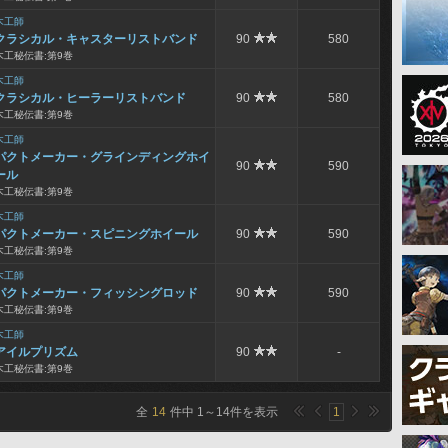
木工師
クラシカル・キャスターリストバンド
90
580
木工秘伝書:第9巻
木工師
クラシカル・ヒーラーリストバンド
90
580
木工秘伝書:第9巻
木工師
パクトメーカー・グラインディングホイ
90
590
ール
木工秘伝書:第9巻
木工師
パクトメーカー・スピニングホイール
90
590
木工秘伝書:第9巻
木工師
パクトメーカー・フィッシングロッド
90
590
木工秘伝書:第9巻
木工師
アイルプリズム
90
-
木工秘伝書:第9巻
全
14
件中
1
～
14
件を表示
1