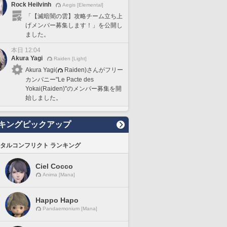
Rock Heilvinh
Aegis [Elemental]
「【滅暗闇の雲】攻略チーム立ち上
げメンバー募集します！」を公開し
ました。
本日 12:04
Akura Yagi
Raiden [Light]
Akura Yagi(
Raiden)さんがフリー
カンパニー"Le Pacte des
Yokai(Raiden)"のメンバー募集を開
始しました。
キングピックアップ
タルコンフリクト ランキング
Ciel Cocco
Anima [Mana]
Happo Hapo
Pandaemonium [Mana]