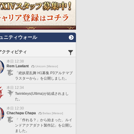
ュニティウォール
アクティビティ
本日 12:38
Rem Lawlant
Unicorn [Meteor]
「絶妖星乱舞 H1募集 P3アルテマブ
ラスターから」を公開しました。
本日 12:34
Twinkleys(Ultima)が結成されまし
た。
本日 12:30
Chachapa Chapa
Belias [Meteor]
「「作れる？」から始まった、ルイ
ンドアクアダクト製作記」を公開し
ました。