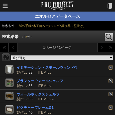
エオルゼアデータベース
検索条件：|
製作手帳>木工師>ハウジング>調度品（壁掛け）
|
検索結果
（
35
件）
1ページ / 1ページ
イミテーション・スモールウィンドウ
製作Lv
32
ITEM Lv
-
プランターウォールシェルフ
製作Lv
33
ITEM Lv
-
ウォールボックスシェルフ
製作Lv
33
ITEM Lv
-
ピクチャーフレームG1
製作Lv
40
ITEM Lv
-