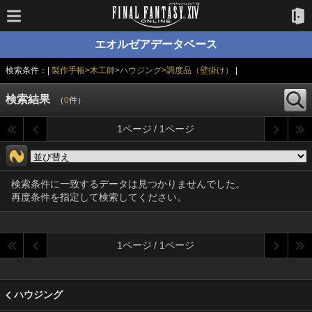
エオルゼアデータベース
検索条件：|
製作手帳>木工師>ハウジング>調度品（壁掛け）
|
検索結果
（
0
件）
1ページ / 1ページ
検索条件に一致するデータは見つかりませんでした。
再度条件を指定して検索してください。
1ページ / 1ページ
ハウジング