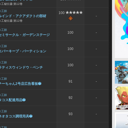
木工秘伝書:第12巻
木工師
100
ルインド・アクアダクトの部材
-
木工秘伝書:第12巻
木工師
100
-
セミサークル・ガーデンステージ
木工師
100
-
エバーキープ・パーティション
木工師
100
-
ラティスウィンドウ・ベンチ
木工師
91
-
チーちゃん2号店広告看板

木工師
92
-
タコス配達用品

木工師
93
-
ネオタコス調理用具

木工師