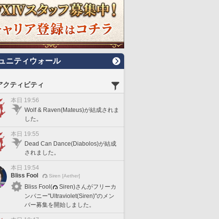
ュニティウォール
アクティビティ
本日 19:56
Wolf & Raven(Mateus)が結成されま
した。
本日 19:55
Dead Can Dance(Diabolos)が結成
されました。
本日 19:54
Bliss Fool
Siren [Aether]
Bliss Fool(
Siren)さんがフリーカ
ンパニー"Ultraviolet(Siren)"のメン
バー募集を開始しました。