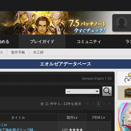
始める
プレイガイド
コミュニティ
ラ
ス
製作手帳
木工師
エオルゼアデータベース
Version:Patch 7.55
全
11
件中
1
～
11
件を表示
1
タイトル
製作Lv
ITEM Lv
木工師
包丁強化用グリップ材
100
-