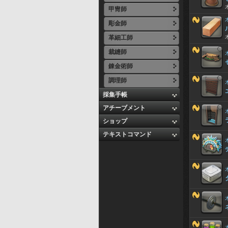
甲冑師
彫金師
革細工師
裁縫師
錬金術師
調理師
採集手帳
アチーブメント
ショップ
テキストコマンド