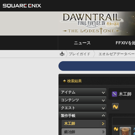
ニュース
FFXIVを
プレイガイド
エオルゼアデータベー
検索結果
アイテム
木工師
コンテンツ
クエスト
製作手帳
木工師
鍛冶師