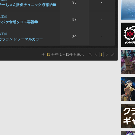
95
-
チーちゃん販促チュニック必需品

木工師
97
-
ハジケ食感タコス容器

木工師
30
-
カララント:ノーマルカラー
全
11
件中
1
～
11
件を表示
1