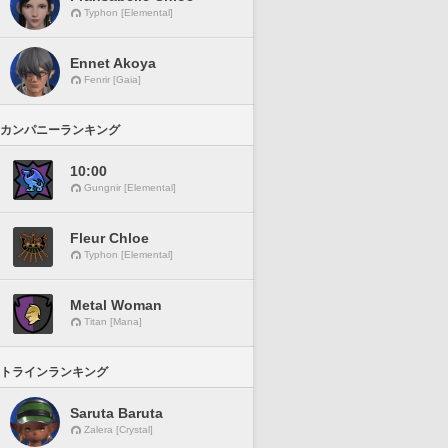
Typhon [Elemental]
Ennet Akoya
Fenrir [Gaia]
カンパニーランキング
10:00
Gungnir [Elemental]
Fleur Chloe
Typhon [Elemental]
Metal Woman
Titan [Mana]
トラインランキング
Saruta Baruta
Zalera [Crystal]