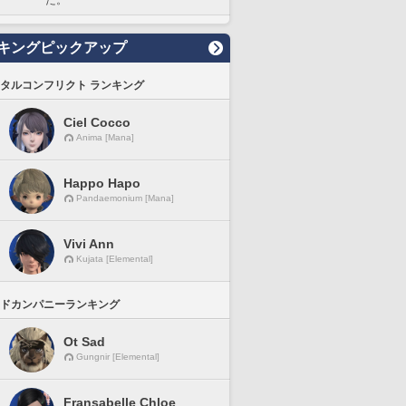
た。
キングピックアップ
タルコンフリクト ランキング
Ciel Cocco
Anima [Mana]
Happo Hapo
Pandaemonium [Mana]
Vivi Ann
Kujata [Elemental]
ドカンパニーランキング
Ot Sad
Gungnir [Elemental]
Fransabelle Chloe