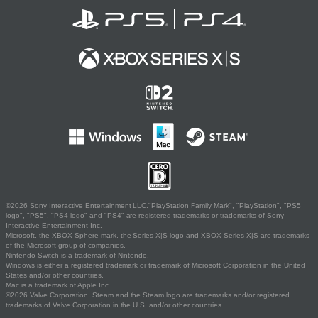
©2026 Sony Interactive Entertainment LLC."PlayStation Family Mark", "PlayStation", "PS5
logo", "PS5", "PS4 logo" and "PS4" are registered trademarks or trademarks of Sony
Interactive Entertainment Inc.
Microsoft, the XBOX Sphere mark, the Series X|S logo and XBOX Series X|S are trademarks
of the Microsoft group of companies.
Nintendo Switch is a trademark of Nintendo.
Windows is either a registered trademark or trademark of Microsoft Corporation in the United
States and/or other countries.
Mac is a trademark of Apple Inc.
©2026 Valve Corporation. Steam and the Steam logo are trademarks and/or registered
trademarks of Valve Corporation in the U.S. and/or other countries.