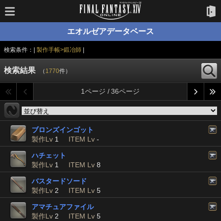
エオルゼアデータベース
検索条件：|
製作手帳>鍛冶師
|
検索結果
（
1770
件）
1ページ / 36ページ
ブロンズインゴット
製作Lv
1
ITEM Lv
-
ハチェット
製作Lv
1
ITEM Lv
8
バスタードソード
製作Lv
2
ITEM Lv
5
アマチュアファイル
製作Lv
2
ITEM Lv
5