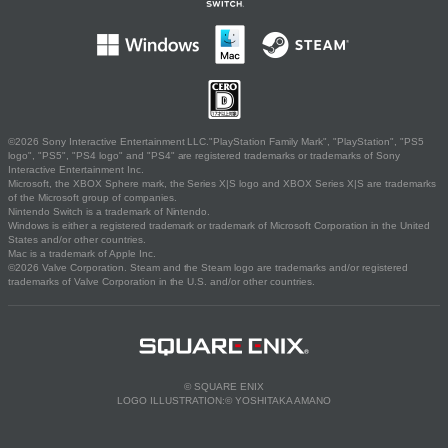
©2026 Sony Interactive Entertainment LLC."PlayStation Family Mark", "PlayStation", "PS5
logo", "PS5", "PS4 logo" and "PS4" are registered trademarks or trademarks of Sony
Interactive Entertainment Inc.
Microsoft, the XBOX Sphere mark, the Series X|S logo and XBOX Series X|S are trademarks
of the Microsoft group of companies.
Nintendo Switch is a trademark of Nintendo.
Windows is either a registered trademark or trademark of Microsoft Corporation in the United
States and/or other countries.
Mac is a trademark of Apple Inc.
©2026 Valve Corporation. Steam and the Steam logo are trademarks and/or registered
trademarks of Valve Corporation in the U.S. and/or other countries.
© SQUARE ENIX
LOGO ILLUSTRATION:© YOSHITAKA AMANO