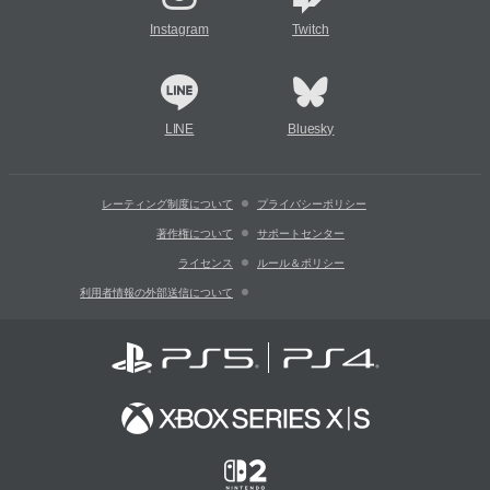
Instagram
Twitch
LINE
Bluesky
レーティング制度について
プライバシーポリシー
著作権について
サポートセンター
ライセンス
ルール＆ポリシー
利用者情報の外部送信について