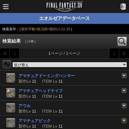
エオルゼアデータベース
検索条件：|
製作手帳>鍛冶師>製作Lv 11-15
|
検索結果
（
18
件）
1ページ / 1ページ
アマチュアドーミングハンマー
製作Lv
11
ITEM Lv
11
アマチュアヘッドナイフ
製作Lv
11
ITEM Lv
11
アウル
製作Lv
11
ITEM Lv
11
アマチュアピック
製作Lv
11
ITEM Lv
11