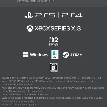
利用者情報の外部送信について
©2026 Sony Interactive Entertainment LLC."PlayStation Family Mark", "PlayStation", "PS5
logo", "PS5", "PS4 logo" and "PS4" are registered trademarks or trademarks of Sony
Interactive Entertainment Inc.
Microsoft, the XBOX Sphere mark, the Series X|S logo and XBOX Series X|S are trademarks
of the Microsoft group of companies.
Nintendo Switch is a trademark of Nintendo.
Windows is either a registered trademark or trademark of Microsoft Corporation in the United
States and/or other countries.
Mac is a trademark of Apple Inc.