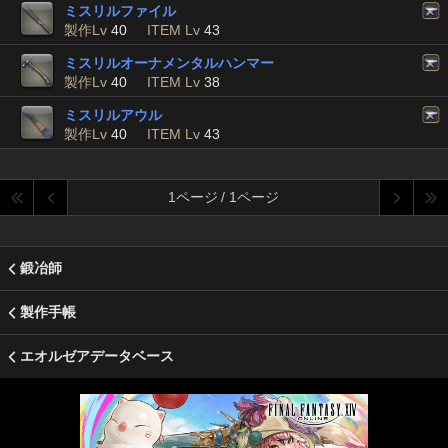
ミスリルファイル
製作Lv
40
ITEM Lv
43
ミスリルオーナメンタルハンマー
製作Lv
40
ITEM Lv
38
ミスリルアウル
製作Lv
40
ITEM Lv
43
1ページ / 1ページ
鍛冶師
製作手帳
エオルゼアデータベース