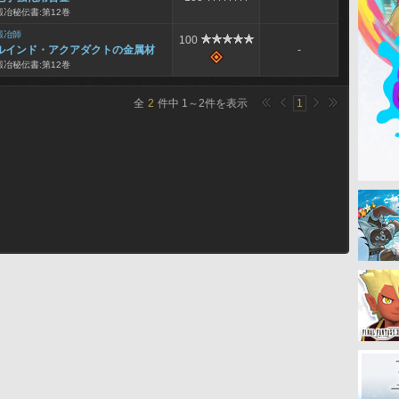
鍛冶秘伝書:第12巻
鍛冶師
100
ルインド・アクアダクトの金属材
-
鍛冶秘伝書:第12巻
全
2
件中
1
～
2
件を表示
1