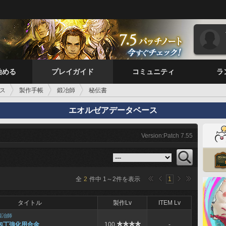
始める
プレイガイド
コミュニティ
ラ
ス
製作手帳
鍛冶師
秘伝書
エオルゼアデータベース
Version:Patch 7.55
全
2
件中
1
～
2
件を表示
1
タイトル
製作Lv
ITEM Lv
鍛冶師
包丁強化用合金
100
-