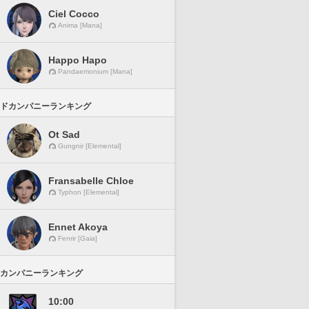
Ciel Cocco
Anima [Mana]
Happo Hapo
Pandaemonium [Mana]
ドカンパニーランキング
Ot Sad
Gungnir [Elemental]
Fransabelle Chloe
Typhon [Elemental]
Ennet Akoya
Fenrir [Gaia]
カンパニーランキング
10:00