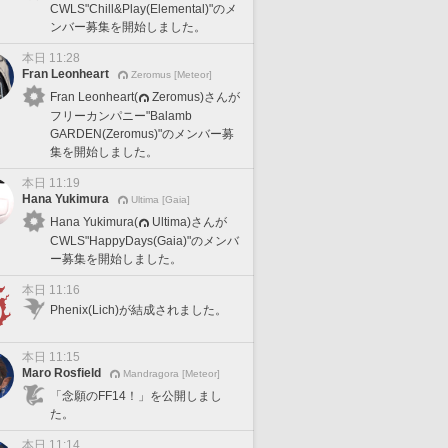
CWLS"Chill&Play(Elemental)"のメ
ンバー募集を開始しました。
本日 11:28
Fran Leonheart
Zeromus [Meteor]
Fran Leonheart(
Zeromus)さんが
フリーカンパニー"Balamb
GARDEN(Zeromus)"のメンバー募
集を開始しました。
本日 11:19
Hana Yukimura
Ultima [Gaia]
Hana Yukimura(
Ultima)さんが
CWLS"HappyDays(Gaia)"のメンバ
ー募集を開始しました。
本日 11:16
Phenix(Lich)が結成されました。
本日 11:15
Maro Rosfield
Mandragora [Meteor]
「念願のFF14！」を公開しまし
た。
本日 11:14