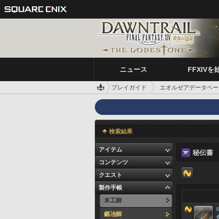
ニュース
FFXIVを
プレイガイド
エオルゼアデータベー
検索結果
アイテム
秘伝書
コンテンツ
クエスト
製作手帳
木工師
鍛冶師