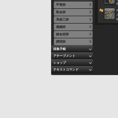
甲冑師
彫金師
革細工師
裁縫師
錬金術師
調理師
採集手帳
アチーブメント
ショップ
テキストコマンド