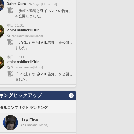
Dahm Gera
Aegis [Elemental]
「歩幅の確認と謎イベントの告知」
を公開しました。
本日 11:01
Ichibanshibori Kirin
Pandaemonium [Mana]
「8/9(日）朝活FATE告知」を公開し
ました。
本日 11:00
Ichibanshibori Kirin
Pandaemonium [Mana]
「8/8(土）朝活FATE告知」を公開し
ました。
キングピックアップ
タルコンフリクト ランキング
Jay Eins
Chocobo [Mana]