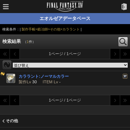
エオルゼアデータベース
検索条件：|
製作手帳>鍛冶師>その他>カララント
|
検索結果
（
1
件）
1ページ / 1ページ
カララント:ノーマルカラー
製作Lv
30
ITEM Lv
-
1ページ / 1ページ
その他