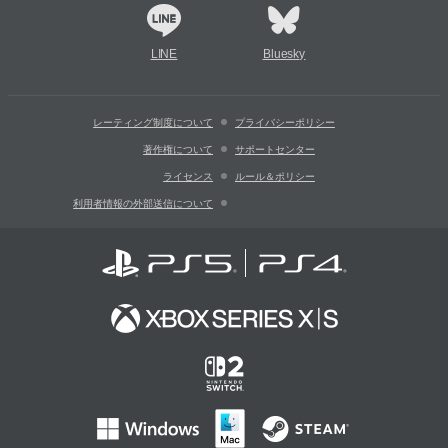
LINE
Bluesky
レーティング制度について
プライバシーポリシー
著作権について
サポートセンター
ライセンス
ルール＆ポリシー
利用者情報の外部送信について