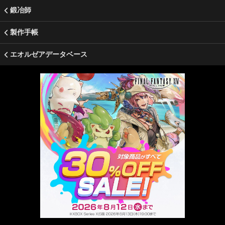
鍛冶師
製作手帳
エオルゼアデータベース