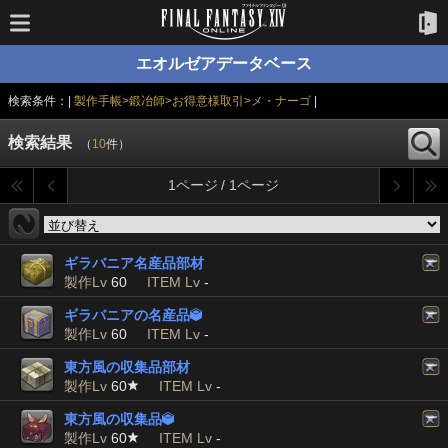
エオルゼアデータベース
検索条件：|
製作手帳>鍛冶師>お得意様取引>メ・ナーゴ
|
検索結果
（
10
件）
1ページ / 1ページ
ギラバニア名産品部材
製作Lv
60
ITEM Lv
-
ギラバニアの名産品

製作Lv
60
ITEM Lv
-
東方風の収集品部材
製作Lv
60
ITEM Lv
-
東方風の収集品

製作Lv
60
ITEM Lv
-