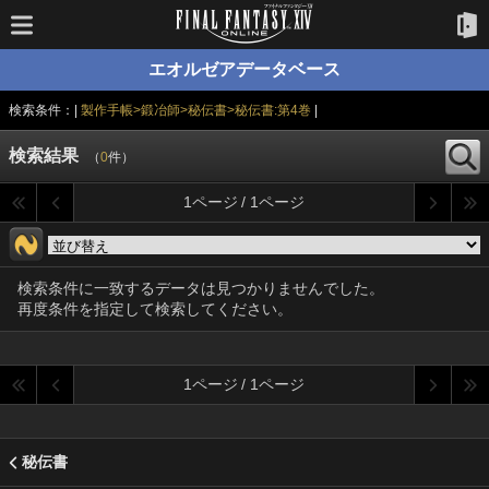
エオルゼアデータベース
検索条件：|
製作手帳>鍛冶師>秘伝書>秘伝書:第4巻
|
検索結果
（
0
件）
1ページ / 1ページ
検索条件に一致するデータは見つかりませんでした。
再度条件を指定して検索してください。
1ページ / 1ページ
秘伝書