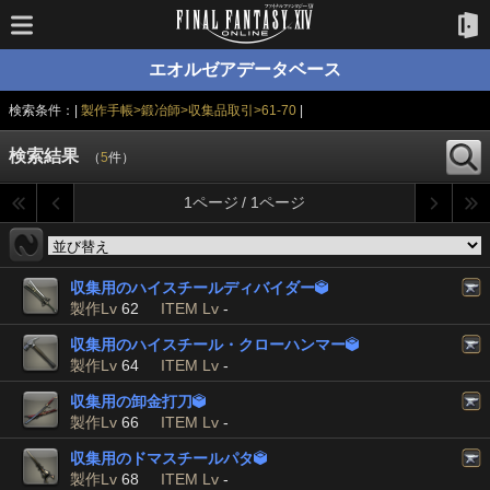
エオルゼアデータベース
検索条件：|
製作手帳>鍛冶師>収集品取引>61-70
|
検索結果
（
5
件）
1ページ / 1ページ
収集用のハイスチールディバイダー

製作Lv
62
ITEM Lv
-
収集用のハイスチール・クローハンマー

製作Lv
64
ITEM Lv
-
収集用の卸金打刀

製作Lv
66
ITEM Lv
-
収集用のドマスチールパタ

製作Lv
68
ITEM Lv
-