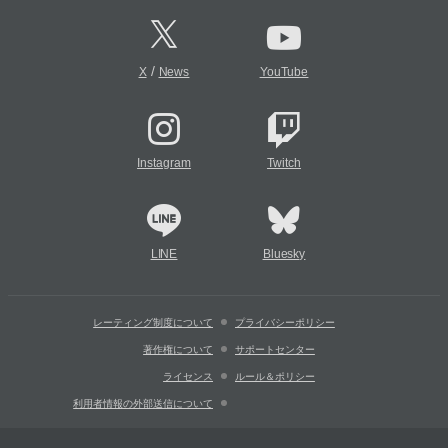
/
X
News
YouTube
Instagram
Twitch
LINE
Bluesky
レーティング制度について
プライバシーポリシー
著作権について
サポートセンター
ライセンス
ルール＆ポリシー
利用者情報の外部送信について