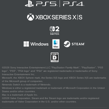
©2026 Sony Interactive Entertainment LLC."PlayStation Family Mark", "PlayStation", "PS5
logo", "PS5", "PS4 logo" and "PS4" are registered trademarks or trademarks of Sony
Interactive Entertainment Inc.
Microsoft, the XBOX Sphere mark, the Series X|S logo and XBOX Series X|S are trademarks
of the Microsoft group of companies.
Nintendo Switch is a trademark of Nintendo.
Windows is either a registered trademark or trademark of Microsoft Corporation in the United
States and/or other countries.
Mac is a trademark of Apple Inc.
©2026 Valve Corporation. Steam and the Steam logo are trademarks and/or registered
trademarks of Valve Corporation in the U.S. and/or other countries.