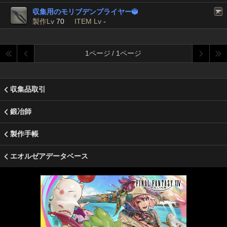
収集用のモリブデンプライヤー

製作Lv
70
ITEM Lv
-
1ページ / 1ページ
収集品取引
鍛冶師
製作手帳
エオルゼアデータベース