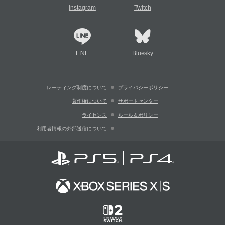
Instagram
Twitch
LINE
Bluesky
レーティング制度について
プライバシーポリシー
著作権について
サポートセンター
ライセンス
ルール＆ポリシー
利用者情報の外部送信について