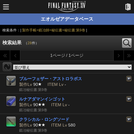
エオルゼアデータベース
検索条件：|
製作手帳>鍛冶師>秘伝書>秘伝書:第9巻
|
検索結果
（
28
件）
1ページ / 1ページ
ブルーフェザー・アストロラボス
製作Lv
90
ITEM Lv
-
鍛冶秘伝書:第9巻
ルナアダマンインゴット
製作Lv
90
ITEM Lv
-
鍛冶秘伝書:第9巻
クラシカル・ロングソード
製作Lv
90
ITEM Lv
580
鍛冶秘伝書:第9巻