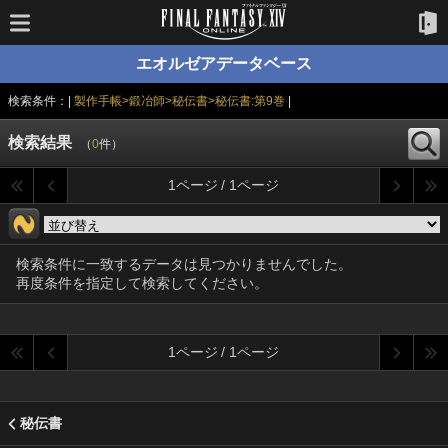
エオルゼアデータベース
検索条件：|
製作手帳>鍛冶師>秘伝書>秘伝書:第9巻
|
検索結果
（
0
件）
1ページ / 1ページ
検索条件に一致するデータは見つかりませんでした。
再度条件を指定して検索してください。
1ページ / 1ページ
秘伝書