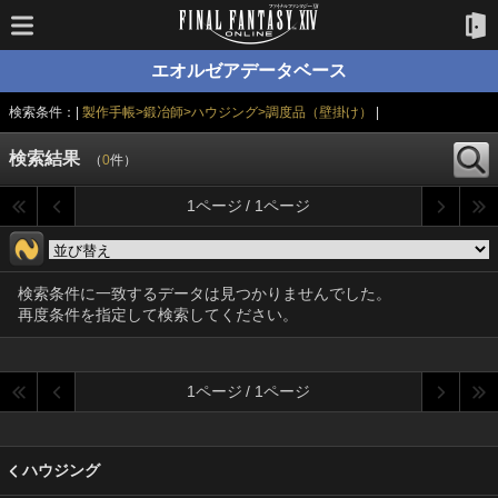
エオルゼアデータベース
検索条件：|
製作手帳>鍛冶師>ハウジング>調度品（壁掛け）
|
検索結果
（
0
件）
1ページ / 1ページ
検索条件に一致するデータは見つかりませんでした。
再度条件を指定して検索してください。
1ページ / 1ページ
ハウジング