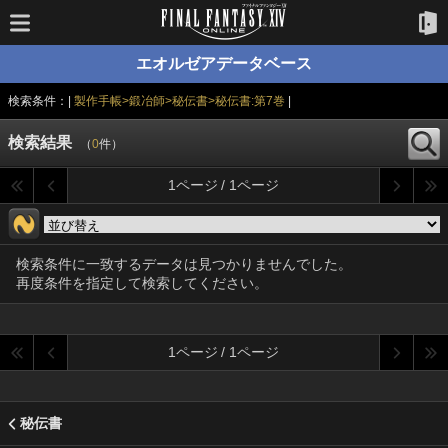
エオルゼアデータベース
検索条件：|
製作手帳>鍛冶師>秘伝書>秘伝書:第7巻
|
検索結果
（
0
件）
1ページ / 1ページ
検索条件に一致するデータは見つかりませんでした。
再度条件を指定して検索してください。
1ページ / 1ページ
秘伝書