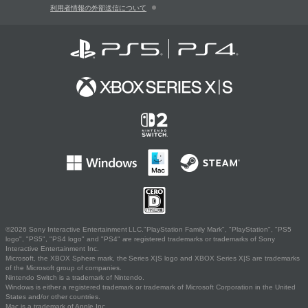
利用者情報の外部送信について
©2026 Sony Interactive Entertainment LLC."PlayStation Family Mark", "PlayStation", "PS5
logo", "PS5", "PS4 logo" and "PS4" are registered trademarks or trademarks of Sony
Interactive Entertainment Inc.
Microsoft, the XBOX Sphere mark, the Series X|S logo and XBOX Series X|S are trademarks
of the Microsoft group of companies.
Nintendo Switch is a trademark of Nintendo.
Windows is either a registered trademark or trademark of Microsoft Corporation in the United
States and/or other countries.
Mac is a trademark of Apple Inc.