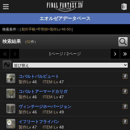
エオルゼアデータベース
検索条件：|
製作手帳>甲冑師>製作Lv 46-50
|
検索結果
（
52
件）
1ページ / 2ページ
コバルトバルビュート
製作Lv
46
ITEM Lv
47
コバルトアーマードカリガ
製作Lv
46
ITEM Lv
47
ヴィンテージホーバージョン
製作Lv
46
ITEM Lv
49
イフリートフライパン
製作Lv
47
ITEM Lv
48