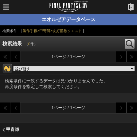
エオルゼアデータベース
検索条件：|
製作手帳>甲冑師>友好部族クエスト
|
検索結果
（
0
件）
1ページ / 1ページ
検索条件に一致するデータは見つかりませんでした。
再度条件を指定して検索してください。
1ページ / 1ページ
甲冑師