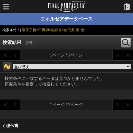
エオルゼアデータベース
検索条件：|
製作手帳>甲冑師>秘伝書>秘伝書:第1巻
|
検索結果
（
0
件）
1ページ / 1ページ
検索条件に一致するデータは見つかりませんでした。
再度条件を指定して検索してください。
1ページ / 1ページ
秘伝書