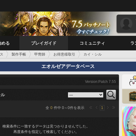
始める
プレイガイド
コミュニティ
ラ
ス
製作手帳
甲冑師
お得意様取引
カイ・シル
エオルゼアデータベース
Version:Patch 7.55
シル
全
0
件中
0
～
0
件を表示
1
検索条件に一致するデータは見つかりませんでした。
再度条件を指定して検索してください。