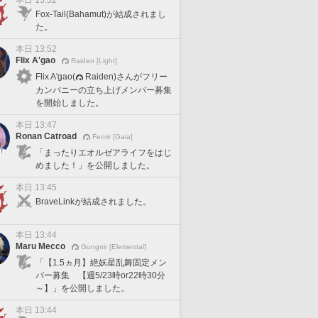
本日 13:52
Fox-Tail(Bahamut)が結成されまし
た。
本日 13:52
Flix A'gao
Raiden [Light]
Flix A'gao(
Raiden)さんがフリー
カンパニーの立ち上げメンバー募集
を開始しました。
本日 13:47
Ronan Catroad
Fenrir [Gaia]
「まったりエオルゼアライフをはじ
めました！」を公開しました。
本日 13:45
BraveLinkが結成されました。
本日 13:44
Maru Mecco
Gungnir [Elemental]
「【1.5ヵ月】絶妖星乱舞固定メン
バー募集 【週5/23時or22時30分
～】」を公開しました。
本日 13:44