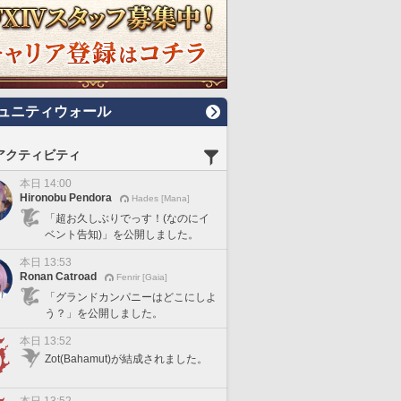
ュニティウォール
アクティビティ
本日 14:00
Hironobu Pendora
Hades [Mana]
「超お久しぶりでっす！(なのにイ
ベント告知)」を公開しました。
本日 13:53
Ronan Catroad
Fenrir [Gaia]
「グランドカンパニーはどこにしよ
う？」を公開しました。
本日 13:52
Zot(Bahamut)が結成されました。