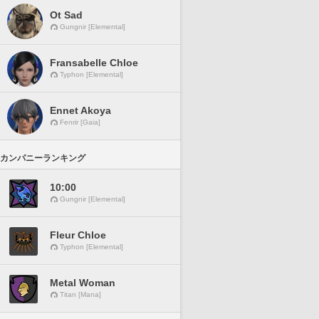
Ot Sad
Gungnir [Elemental]
Fransabelle Chloe
Typhon [Elemental]
Ennet Akoya
Fenrir [Gaia]
カンパニーランキング
10:00
Gungnir [Elemental]
Fleur Chloe
Typhon [Elemental]
Metal Woman
Titan [Mana]