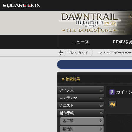
ニュース
FFXIVを
プレイガイド
エオルゼアデータベー
検索結果
アイテム
カイ・
コンテンツ
クエスト
製作手帳
木工師
鍛冶師