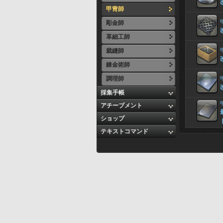
甲冑師
彫金師
革細工師
裁縫師
錬金術師
調理師
採集手帳
アチーブメント
ショップ
テキストコマンド