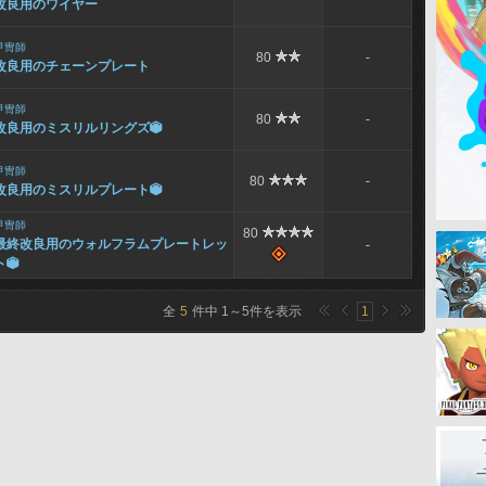
改良用のワイヤー
甲冑師
80
-
改良用のチェーンプレート
甲冑師
80
-
改良用のミスリルリングズ

甲冑師
80
-
改良用のミスリルプレート

甲冑師
80
最終改良用のウォルフラムプレートレッ
-
ト

全
5
件中
1
～
5
件を表示
1