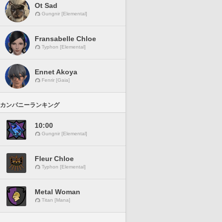
Ot Sad
Gungnir [Elemental]
Fransabelle Chloe
Typhon [Elemental]
Ennet Akoya
Fenrir [Gaia]
カンパニーランキング
10:00
Gungnir [Elemental]
Fleur Chloe
Typhon [Elemental]
Metal Woman
Titan [Mana]