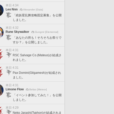
本日 4:34
Leo Nnn
Alexander [Gaia]
「絶妖星乱舞攻略固定募集」を公開
しました。
本日 4:32
Rune Skywalker
Gungnir [Elemental]
「あなたの所も！そろそろお祭りで
すか？」を公開しました。
本日 4:31
RSC Salvage Co.(Mateus)が結成さ
れました。
本日 4:31
Pax Domini(Gilgamesh)が結成され
ました。
本日 4:31
Limone Flow
Belias [Meteor]
「イベント参加してみた！」を公開
しました。
本日 4:29
Neko Jarashi(Typhon)が結成されま