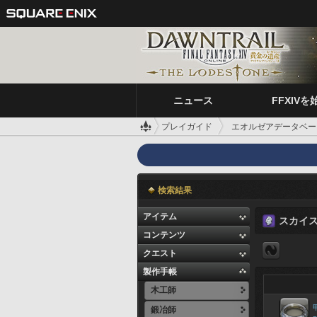
ニュース
FFXIVを
プレイガイド
エオルゼアデータベー
検索結果
アイテム
スカイ
コンテンツ
クエスト
製作手帳
木工師
鍛冶師