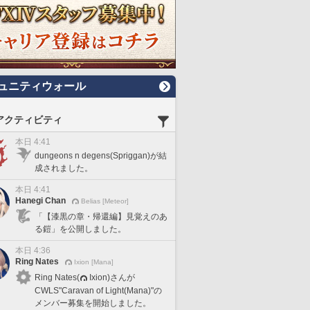
ュニティウォール
アクティビティ
本日 4:41
dungeons n degens(Spriggan)が結
成されました。
本日 4:41
Hanegi Chan
Belias [Meteor]
「【漆黒の章・帰還編】見覚えのあ
る鎧」を公開しました。
本日 4:36
Ring Nates
Ixion [Mana]
Ring Nates(
Ixion)さんが
CWLS"Caravan of Light(Mana)"の
メンバー募集を開始しました。