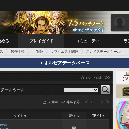
始める
プレイガイド
コミュニティ
ラ
ス
製作手帳
甲冑師
サブクエスト関連
スカイスチールツール
エオルゼアデータベース
Version:Patch 7.55
スチールツール
全
5
件中
1
～
5
件を表示
1
タイトル
製作Lv
ITEM Lv
甲冑師
80
-