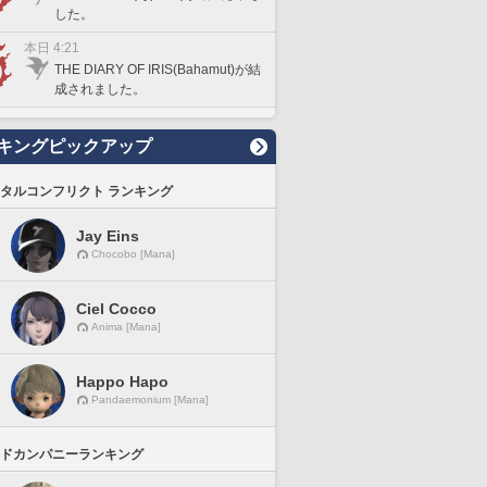
した。
本日 4:21
THE DIARY OF IRIS(Bahamut)が結
成されました。
キングピックアップ
タルコンフリクト ランキング
Jay Eins
Chocobo [Mana]
Ciel Cocco
Anima [Mana]
Happo Hapo
Pandaemonium [Mana]
ドカンパニーランキング