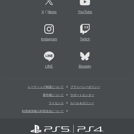
/
X
News
YouTube
Instagram
Twitch
LINE
Bluesky
レーティング制度について
プライバシーポリシー
著作権について
サポートセンター
ライセンス
ルール＆ポリシー
利用者情報の外部送信について