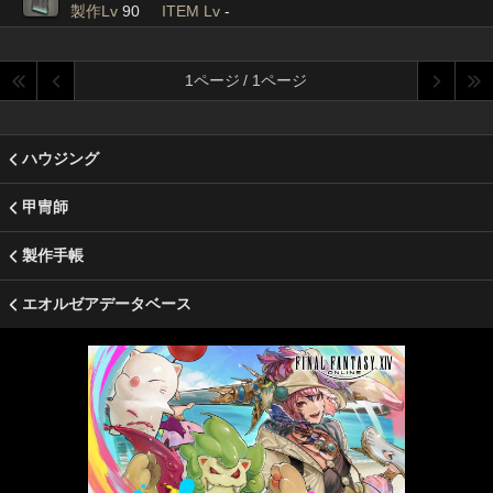
製作Lv
90
ITEM Lv
-
1ページ / 1ページ
ハウジング
甲冑師
製作手帳
エオルゼアデータベース