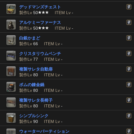
デッドマンズチェスト
製作Lv
50
ITEM Lv
-
アルケミーファーナス
製作Lv
50
ITEM Lv
-
白銀かまど
製作Lv
66
ITEM Lv
-
クリスタリウムベンチ
製作Lv
77
ITEM Lv
-
複製サレタ自動扉
製作Lv
80
ITEM Lv
-
ボムの錬金鍋
製作Lv
80
ITEM Lv
-
複製サレタ長椅子
製作Lv
80
ITEM Lv
-
シンプルシンク
製作Lv
90
ITEM Lv
-
ウォーターパーティション