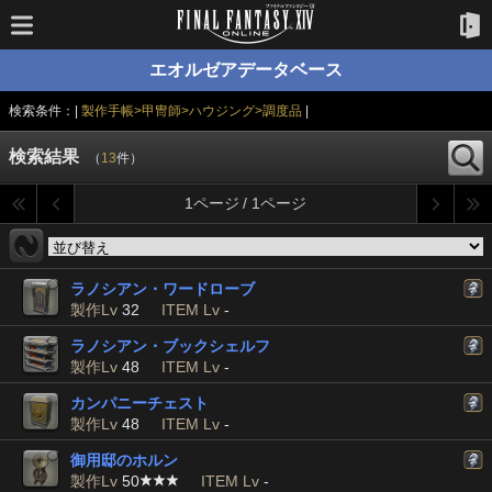
エオルゼアデータベース
検索条件：|
製作手帳>甲冑師>ハウジング>調度品
|
検索結果
（
13
件）
1ページ / 1ページ
ラノシアン・ワードローブ
製作Lv
32
ITEM Lv
-
ラノシアン・ブックシェルフ
製作Lv
48
ITEM Lv
-
カンパニーチェスト
製作Lv
48
ITEM Lv
-
御用邸のホルン
製作Lv
50
ITEM Lv
-