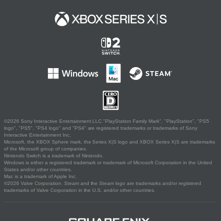
©2026 Sony Interactive Entertainment LLC."PlayStation Family Mark", "PlayStation", "PS5
logo", "PS5", "PS4 logo" and "PS4" are registered trademarks or trademarks of Sony
Interactive Entertainment Inc.
Microsoft, the XBOX Sphere mark, the Series X|S logo and XBOX Series X|S are trademarks
of the Microsoft group of companies.
Nintendo Switch is a trademark of Nintendo.
Windows is either a registered trademark or trademark of Microsoft Corporation in the United
States and/or other countries.
Mac is a trademark of Apple Inc.
©2026 Valve Corporation. Steam and the Steam logo are trademarks and/or registered
trademarks of Valve Corporation in the U.S. and/or other countries.