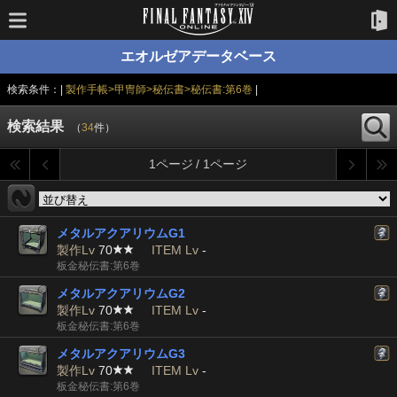
エオルゼアデータベース
検索条件：|
製作手帳>甲冑師>秘伝書>秘伝書:第6巻
|
検索結果
（
34
件）
1ページ / 1ページ
メタルアクアリウムG1
製作Lv
70
ITEM Lv
-
板金秘伝書:第6巻
メタルアクアリウムG2
製作Lv
70
ITEM Lv
-
板金秘伝書:第6巻
メタルアクアリウムG3
製作Lv
70
ITEM Lv
-
板金秘伝書:第6巻