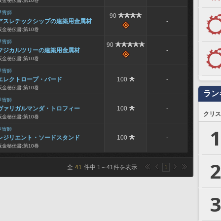
板金秘伝書:第10巻
甲冑師
90
アスレチックシップの建築用金属材
-
板金秘伝書:第10巻
甲冑師
90
マジカルツリーの建築用金属材
-
板金秘伝書:第10巻
甲冑師
エレクトロープ・バード
100
-
板金秘伝書:第10巻
ラン
甲冑師
ヴァリガルマンダ・トロフィー
100
-
クリス
板金秘伝書:第10巻
1
甲冑師
レジリエント・ソードスタンド
100
-
板金秘伝書:第10巻
2
全
41
件中
1
～
41
件を表示
1
3