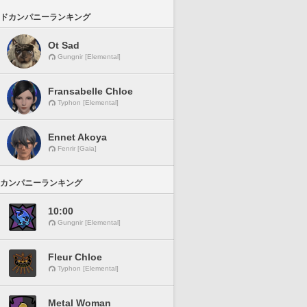
ドカンパニーランキング
Ot Sad
Gungnir [Elemental]
Fransabelle Chloe
Typhon [Elemental]
Ennet Akoya
Fenrir [Gaia]
カンパニーランキング
10:00
Gungnir [Elemental]
Fleur Chloe
Typhon [Elemental]
Metal Woman