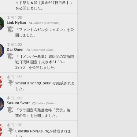
イド祭り🔥🐰【黄金667日目🏝️】」
を公開しました。
本日 1:35
Link Hylian
Garuda [Elemental]
「ファントムゼルダウェポン」を公
開しました。
本日 1:33
Dar Omer
Alexander [Gaia]
「【メンバー募集】滅暗闇の雲激闘
戦 下限IL固定｜火水木21:30～
23:30」を公開しました。
本日 1:33
Wheat & Wind(Coeurl)が結成されま
した。
本日 1:32
Sakura Svart
Belias [Meteor]
「ララ固定高難度攻略「兄貴」編・
前の巻」を公開しました。
本日 1:30
Celestia Noir(Asura)が結成されま
した。