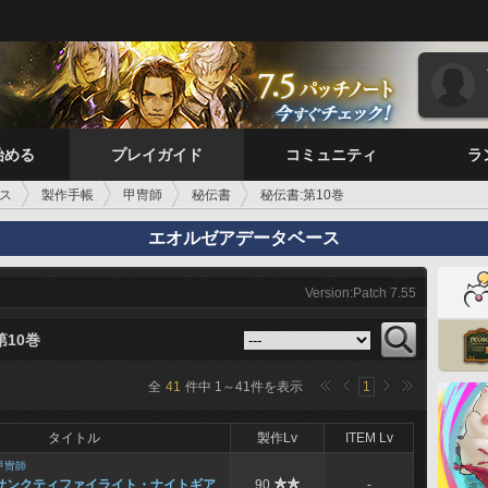
始める
プレイガイド
コミュニティ
ラ
ス
製作手帳
甲冑師
秘伝書
秘伝書:第10巻
エオルゼアデータベース
Version:Patch 7.55
第10巻
全
41
件中
1
～
41
件を表示
1
タイトル
製作Lv
ITEM Lv
甲冑師
サンクティファイライト・ナイトギア
90
-