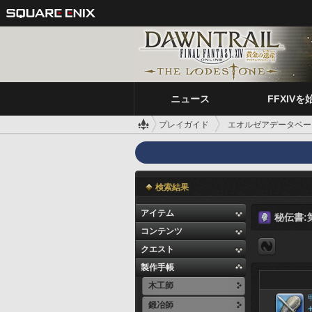
ニュース
FFXIVを
プレイガイド
エオルゼアデータベー
検索結果
アイテム
秘伝書:
コンテンツ
クエスト
製作手帳
木工師
鍛冶師