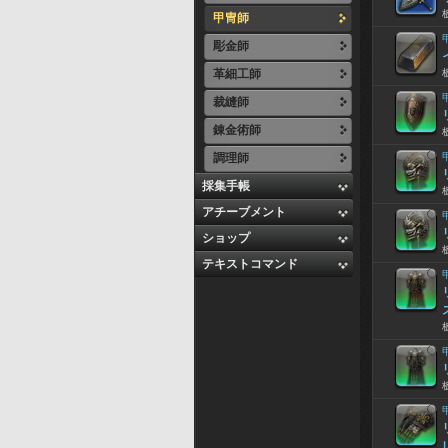
甲冑師
彫金師
革細工師
裁縫師
錬金術師
調理師
採集手帳
アチーブメント
ショップ
テキストコマンド