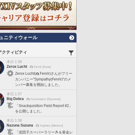
ュニティウォール
アクティビティ
本日 1:38
Zerox Lucht
Fenrir [Gaia]
Zerox Lucht(
Fenrir)さんがフリー
カンパニー"Sympathy(Fenrir)"のメ
ンバー募集を開始しました。
本日 1:37
Big Debra
Cuchulainn [Dynamis]
「Snackquisition Field Report #2」
を公開しました。
本日 1:36
Nazuna Suzuna
Yojimbo [Meteor]
「泥団子スーパーラリー🎾＆黄金レ