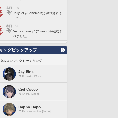
本日 1:29
JollyJelly(Behemoth)が結成されま
した。
本日 1:26
Veritas Family 1(Yojimbo)が結成さ
れました。
キングピックアップ
タルコンフリクト ランキング
Jay Eins
Chocobo [Mana]
Ciel Cocco
Anima [Mana]
Happo Hapo
Pandaemonium [Mana]