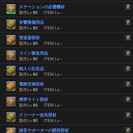
ステーションの必需機材
製作Lv
80
ITEM Lv
-
音響整備用品
製作Lv
80
ITEM Lv
-
管楽器部材
製作Lv
80
ITEM Lv
-
コイン製造用品
製作Lv
80
ITEM Lv
-
銘入り記念品
製作Lv
80
ITEM Lv
-
電飾交換部材
製作Lv
80
ITEM Lv
-
携帯ライト部材
製作Lv
80
ITEM Lv
-
クリーナー改良部材
製作Lv
80
ITEM Lv
-
録音サポーターの開発部材