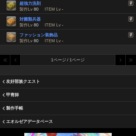
超強力洗剤
製作Lv
80
ITEM Lv
-
対菌類兵器
製作Lv
80
ITEM Lv
-
ファッション装飾品
製作Lv
80
ITEM Lv
-
1ページ / 1ページ
友好部族クエスト
甲冑師
製作手帳
エオルゼアデータベース