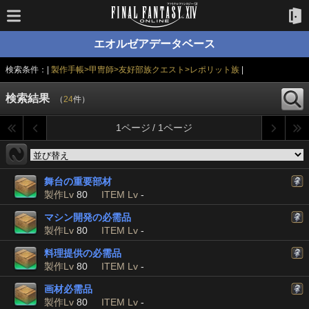
エオルゼアデータベース
検索条件：|
製作手帳>甲冑師>友好部族クエスト>レポリット族
|
検索結果
（
24
件）
1ページ / 1ページ
舞台の重要部材
製作Lv
80
ITEM Lv
-
マシン開発の必需品
製作Lv
80
ITEM Lv
-
料理提供の必需品
製作Lv
80
ITEM Lv
-
画材必需品
製作Lv
80
ITEM Lv
-