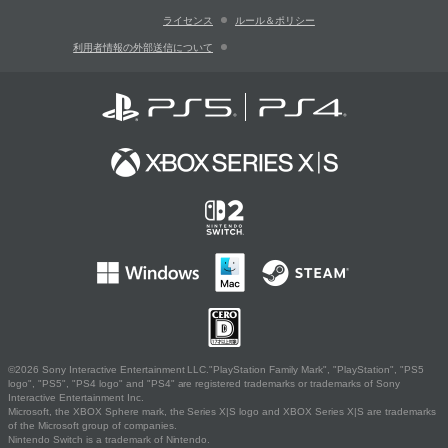
ライセンス
ルール＆ポリシー
利用者情報の外部送信について
©2026 Sony Interactive Entertainment LLC."PlayStation Family Mark", "PlayStation", "PS5
logo", "PS5", "PS4 logo" and "PS4" are registered trademarks or trademarks of Sony
Interactive Entertainment Inc.
Microsoft, the XBOX Sphere mark, the Series X|S logo and XBOX Series X|S are trademarks
of the Microsoft group of companies.
Nintendo Switch is a trademark of Nintendo.