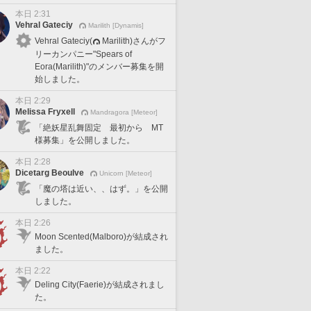
本日 2:31
Vehral Gateciy
Marilith [Dynamis]
Vehral Gateciy(
Marilith)さんがフ
リーカンパニー"Spears of
Eora(Marilith)"のメンバー募集を開
始しました。
本日 2:29
Melissa Fryxell
Mandragora [Meteor]
「絶妖星乱舞固定 最初から MT
様募集」を公開しました。
本日 2:28
Dicetarg Beoulve
Unicorn [Meteor]
「魔の塔は近い、、はず。」を公開
しました。
本日 2:26
Moon Scented(Malboro)が結成され
ました。
本日 2:22
Deling City(Faerie)が結成されまし
た。