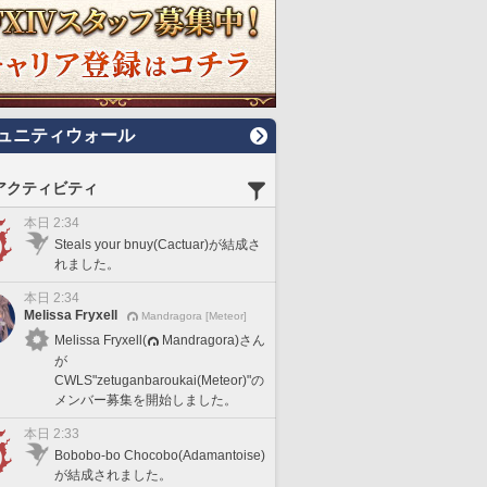
ュニティウォール
アクティビティ
本日 2:34
Steals your bnuy(Cactuar)が結成さ
れました。
本日 2:34
Melissa Fryxell
Mandragora [Meteor]
Melissa Fryxell(
Mandragora)さん
が
CWLS"zetuganbaroukai(Meteor)"の
メンバー募集を開始しました。
本日 2:33
Bobobo-bo Chocobo(Adamantoise)
が結成されました。