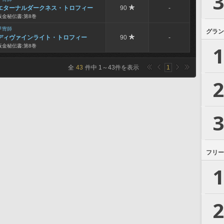
3
エターナルダークネス・トロフィー
90
-
板金秘伝書:第8巻
甲冑師
グラン
ディヴァインライト・トロフィー
90
-
1
板金秘伝書:第8巻
全
43
件中
1
～
43
件を表示
1
2
3
フリー
1
2