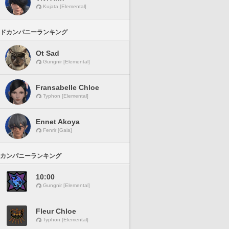
Kujata [Elemental]
ドカンパニーランキング
Ot Sad
Gungnir [Elemental]
Fransabelle Chloe
Typhon [Elemental]
Ennet Akoya
Fenrir [Gaia]
カンパニーランキング
10:00
Gungnir [Elemental]
Fleur Chloe
Typhon [Elemental]