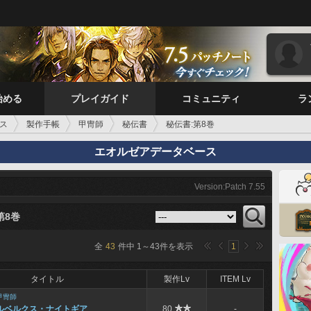
始める
プレイガイド
コミュニティ
ラ
ス
製作手帳
甲冑師
秘伝書
秘伝書:第8巻
エオルゼアデータベース
Version:Patch 7.55
第8巻
全
43
件中
1
～
43
件を表示
1
タイトル
製作Lv
ITEM Lv
甲冑師
ルベルクス・ナイトギア
80
-