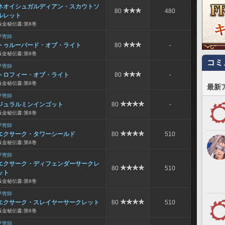
ネオイシュガルディアン・スカウトソ
80
480
ルレット
板金秘伝書:第8巻
甲冑師
トゥルーバード・オブ・ライト
80
-
板金秘伝書:第8巻
コミ
甲冑師
トロフィー・オブ・ライト
80
-
板金秘伝書:第8巻
最新
甲冑師
ジュラルミンインゴット
80
-
板金秘伝書:第8巻
甲冑師
エクサーク・タワーシールド
80
510
板金秘伝書:第8巻
甲冑師
エクサーク・ディフェンダーサークレ
80
510
ット
板金秘伝書:第8巻
甲冑師
エクサーク・スレイヤーサークレット
80
510
板金秘伝書:第8巻
甲冑師