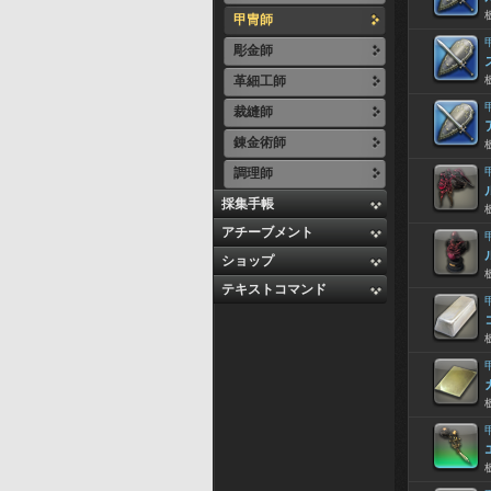
甲冑師
彫金師
革細工師
裁縫師
錬金術師
調理師
採集手帳
アチーブメント
ショップ
テキストコマンド