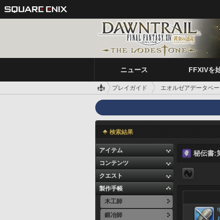
ニュース
FFXIVを
プレイガイド
エオルゼアデータベー
検索結果
アイテム
秘伝書:
コンテンツ
クエスト
製作手帳
木工師
鍛冶師