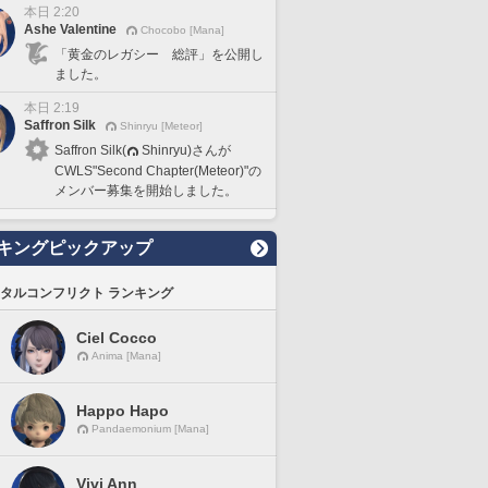
本日 2:20
Ashe Valentine
Chocobo [Mana]
「黄金のレガシー 総評」を公開し
ました。
本日 2:19
Saffron Silk
Shinryu [Meteor]
Saffron Silk(
Shinryu)さんが
CWLS"Second Chapter(Meteor)"の
メンバー募集を開始しました。
キングピックアップ
タルコンフリクト ランキング
Ciel Cocco
Anima [Mana]
Happo Hapo
Pandaemonium [Mana]
Vivi Ann