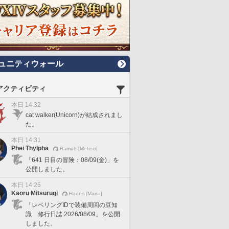
ュニティウォール
アクティビティ
本日 14:32
cat walker(Unicorn)が結成されまし
た。
本日 14:31
Phei Thylpha
Ramuh [Meteor]
「641 日目の冒険：08/09(金)」を
公開しました。
本日 14:25
Kaoru Mitsurugi
Hades [Mana]
「レベリングIDで装備周回の豆知
識 修行日誌 2026/08/09」を公開
しました。