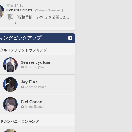
本日 14:15
Koharu Obinata
Aegis [Elemental]
「探検手帳 その1」を公開しまし
た。
キングピックアップ
タルコンフリクト ランキング
Sensei Jyutusi
Chocobo [Mana]
Jay Eins
Chocobo [Mana]
Ciel Cocco
Anima [Mana]
ドカンパニーランキング