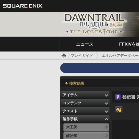
ニュース
FFXIVを
プレイガイド
エオルゼアデータベー
検索結果
アイテム
秘伝書:
コンテンツ
クエスト
製作手帳
木工師
鍛冶師