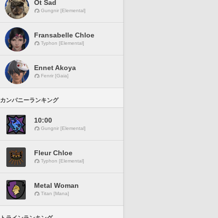
Ot Sad
Gungnir [Elemental]
Fransabelle Chloe
Typhon [Elemental]
Ennet Akoya
Fenrir [Gaia]
カンパニーランキング
10:00
Gungnir [Elemental]
Fleur Chloe
Typhon [Elemental]
Metal Woman
Titan [Mana]