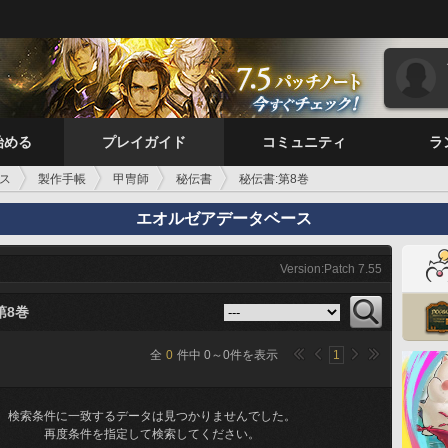
始める
プレイガイド
コミュニティ
ラ
ス
製作手帳
甲冑師
秘伝書
秘伝書:第8巻
エオルゼアデータベース
Version:Patch 7.55
第8巻
全
0
件中
0
～
0
件を表示
1
検索条件に一致するデータは見つかりませんでした。
再度条件を指定して検索してください。