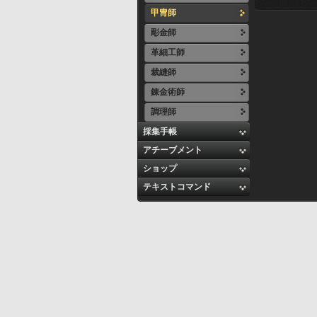
甲冑師
彫金師
革細工師
裁縫師
錬金術師
調理師
採集手帳
アチーブメント
ショップ
テキストコマンド