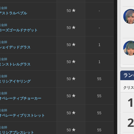
彫金師
50
-
アストラルペブル
彫金師
50
-
ローズゴールドナゲット
彫金師
50
1
シェイデッドグラス
彫金師
50
1
ミンストレルグラス
ラン
彫金師
50
55
ミリシアイヤリング
クリス
彫金師
50
55
1
オペレーティブチョーカー
彫金師
50
55
オペレーティブリストレット
2
彫金師
50
55
ミリシアブレスレット