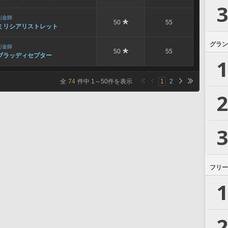
3
彫金師
50
55
ミリシアリストレット
グラン
彫金師
50
55
ブラッディセプター
1
全
74
件中
1
～
50
件を表示
1
2
2
3
フリー
1
2