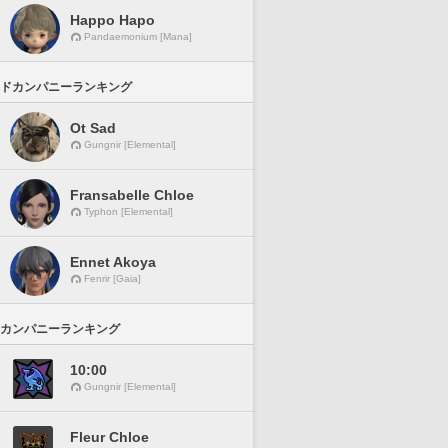
Happo Hapo
Pandaemonium [Mana]
ドカンパニーランキング
Ot Sad
Gungnir [Elemental]
Fransabelle Chloe
Typhon [Elemental]
Ennet Akoya
Fenrir [Gaia]
カンパニーランキング
10:00
Gungnir [Elemental]
Fleur Chloe