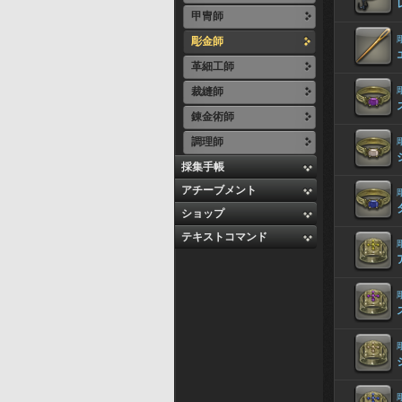
甲冑師
彫金師
革細工師
裁縫師
錬金術師
調理師
採集手帳
アチーブメント
ショップ
テキストコマンド