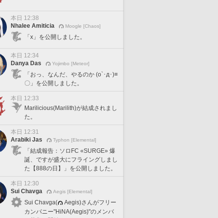
本日 12:38
Nhalee Amiticia
Moogle [Chaos]
「x」を公開しました。
本日 12:34
Danya Das
Yojimbo [Meteor]
「おっ、なんだ、やるのか (o`･д･)≡
〇」を公開しました。
本日 12:33
Marilicious(Marilith)が結成されまし
た。
本日 12:31
Arabiki Jas
Typhon [Elemental]
「結成報告：ソロFC «SURGE» 爆
誕、ですが盛大にフライングしまし
た【888の日】」を公開しました。
本日 12:30
Sui Chavga
Aegis [Elemental]
Sui Chavga(
Aegis)さんがフリー
カンパニー"HiNA(Aegis)"のメンバ