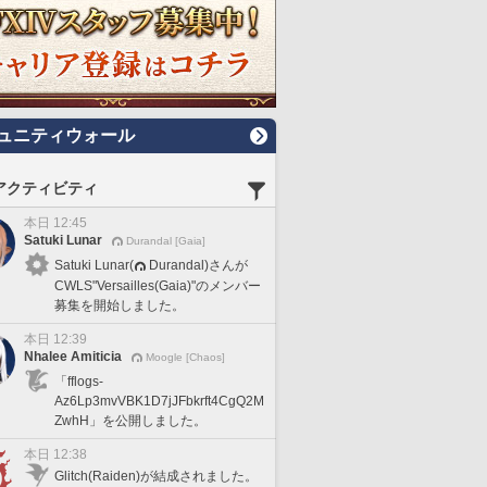
ュニティウォール
アクティビティ
本日 12:45
Satuki Lunar
Durandal [Gaia]
Satuki Lunar(
Durandal)さんが
CWLS"Versailles(Gaia)"のメンバー
募集を開始しました。
本日 12:39
Nhalee Amiticia
Moogle [Chaos]
「fflogs-
Az6Lp3mvVBK1D7jJFbkrft4CgQ2M
ZwhH」を公開しました。
本日 12:38
Glitch(Raiden)が結成されました。