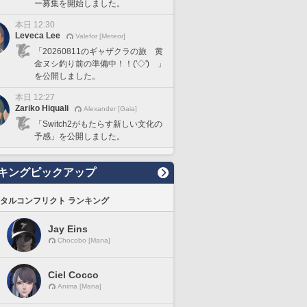
ー募集を開始しました。
本日 12:30
Leveca Lee
Valefor [Meteor]
「20260811のギャザクラの旅 黄
金ヌシ釣り前の準備中！！('◇')ゞ」
を公開しました。
本日 12:27
Zariko Hiquali
Alexander [Gaia]
「Switch2がもたらす新しい文化の
予感」を公開しました。
キングピックアップ
タルコンフリクト ランキング
Jay Eins
Chocobo [Mana]
Ciel Cocco
Anima [Mana]