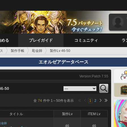
始める
プレイガイド
コミュニティ
ラ
ス
製作手帳
彫金師
製作Lv 46-50
エオルゼアデータベース
Version:Patch 7.55
6-50
全
74
件中
1
～
50
件を表示
1
2
タイトル
製作Lv
ITEM Lv
彫金師
46
46