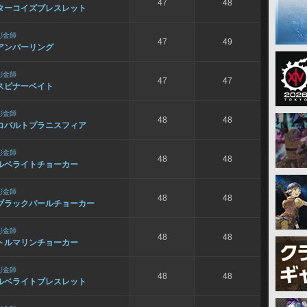
47
48
ターコイズブレスレット
彫金師
47
49
アンバーリング
彫金師
47
47
スピナーベイト
彫金師
48
48
コバルトプラニスフィア
彫金師
48
48
ルベライトチョーカー
彫金師
48
48
ブラックパールチョーカー
彫金師
48
48
トルマリンチョーカー
彫金師
48
48
ルベライトブレスレット