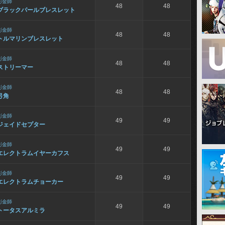
彫金師
48
48
ブラックパールブレスレット
彫金師
48
48
トルマリンブレスレット
彫金師
48
48
ストリーマー
彫金師
48
48
弓角
彫金師
49
49
ジェイドセプター
彫金師
49
49
エレクトラムイヤーカフス
彫金師
49
49
エレクトラムチョーカー
彫金師
49
49
トータスアルミラ