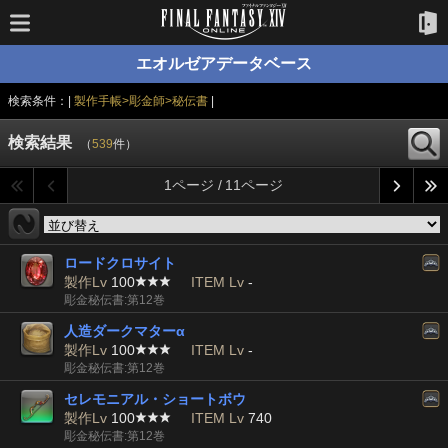
エオルゼアデータベース
検索条件：|
製作手帳>彫金師>秘伝書
|
検索結果
（
539
件）
1ページ / 11ページ
ロードクロサイト
製作Lv
100
ITEM Lv
-
彫金秘伝書:第12巻
人造ダークマターα
製作Lv
100
ITEM Lv
-
彫金秘伝書:第12巻
セレモニアル・ショートボウ
製作Lv
100
ITEM Lv
740
彫金秘伝書:第12巻