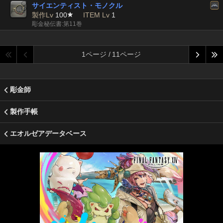
サイエンティスト・モノクル
製作Lv
100
ITEM Lv
1
彫金秘伝書:第11巻
1ページ / 11ページ
彫金師
製作手帳
エオルゼアデータベース