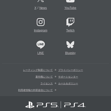
/
X
News
YouTube
Instagram
Twitch
LINE
Bluesky
レーティング制度について
プライバシーポリシー
著作権について
サポートセンター
ライセンス
ルール＆ポリシー
利用者情報の外部送信について