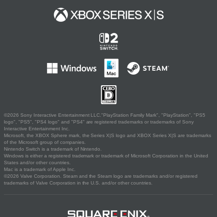
©2026 Sony Interactive Entertainment LLC."PlayStation Family Mark", "PlayStation", "PS5
logo", "PS5", "PS4 logo" and "PS4" are registered trademarks or trademarks of Sony
Interactive Entertainment Inc.
Microsoft, the XBOX Sphere mark, the Series X|S logo and XBOX Series X|S are trademarks
of the Microsoft group of companies.
Nintendo Switch is a trademark of Nintendo.
Windows is either a registered trademark or trademark of Microsoft Corporation in the United
States and/or other countries.
Mac is a trademark of Apple Inc.
©2026 Valve Corporation. Steam and the Steam logo are trademarks and/or registered
trademarks of Valve Corporation in the U.S. and/or other countries.