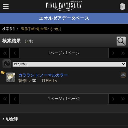
エオルゼアデータベース
検索条件：|
製作手帳>彫金師>その他
|
検索結果
（
1
件）
1ページ / 1ページ
カララント:ノーマルカラー
製作Lv
30
ITEM Lv
-
1ページ / 1ページ
彫金師