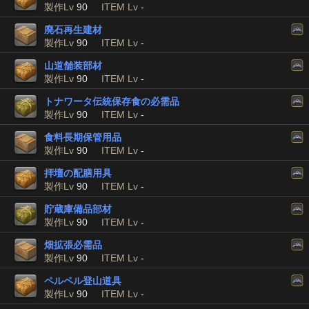
製作Lv
90
ITEM Lv
-
廃石再生建材
製作Lv
90
ITEM Lv
-
山道舗装部材
製作Lv
90
ITEM Lv
-
トナワータ伝統保存食の必需品
製作Lv
90
ITEM Lv
-
食料長期保管用品
製作Lv
90
ITEM Lv
-
拝壇の配膳用具
製作Lv
90
ITEM Lv
-
貯蔵庫備品部材
製作Lv
90
ITEM Lv
-
畑拡張必需品
製作Lv
90
ITEM Lv
-
ペルペル登山道具
製作Lv
90
ITEM Lv
-