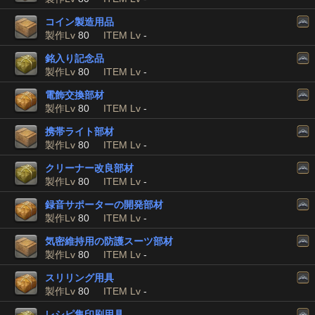
コイン製造用品
製作Lv
80
ITEM Lv
-
銘入り記念品
製作Lv
80
ITEM Lv
-
電飾交換部材
製作Lv
80
ITEM Lv
-
携帯ライト部材
製作Lv
80
ITEM Lv
-
クリーナー改良部材
製作Lv
80
ITEM Lv
-
録音サポーターの開発部材
製作Lv
80
ITEM Lv
-
気密維持用の防護スーツ部材
製作Lv
80
ITEM Lv
-
スリリング用具
製作Lv
80
ITEM Lv
-
レシピ集印刷用具