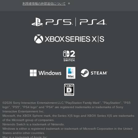
利用者情報の外部送信について
©2026 Sony Interactive Entertainment LLC."PlayStation Family Mark", "PlayStation", "PS5
logo", "PS5", "PS4 logo" and "PS4" are registered trademarks or trademarks of Sony
Interactive Entertainment Inc.
Microsoft, the XBOX Sphere mark, the Series X|S logo and XBOX Series X|S are trademarks
of the Microsoft group of companies.
Nintendo Switch is a trademark of Nintendo.
Windows is either a registered trademark or trademark of Microsoft Corporation in the United
States and/or other countries.
Mac is a trademark of Apple Inc.