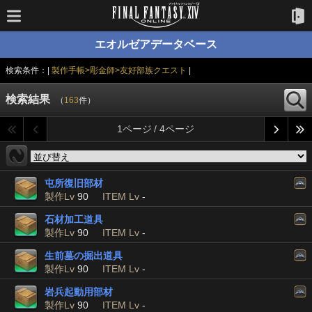
エオルゼアデータベース
検索条件：|
製作手帳>彫金師>友好部族クエスト
|
検索結果
（
163
件）
1ページ / 4ページ
屯所復旧部材
製作Lv
90
ITEM Lv
-
石材加工道具
製作Lv
90
ITEM Lv
-
生前墓の掘出道具
製作Lv
90
ITEM Lv
-
岩兵起動用部材
製作Lv
90
ITEM Lv
-