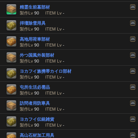
精霊生前墓部材
製作Lv
90
ITEM Lv
-
拝壇除雪用具
製作Lv
90
ITEM Lv
-
高地用荷車部材
製作Lv
90
ITEM Lv
-
外つ国風外装部材
製作Lv
90
ITEM Lv
-
ヨカフイ族携帯カイロ部材
製作Lv
90
ITEM Lv
-
屯所生活必需品
製作Lv
90
ITEM Lv
-
訪問者用防寒具
製作Lv
90
ITEM Lv
-
ヨカフイ伝統雑貨
製作Lv
90
ITEM Lv
-
高山石材加工用具