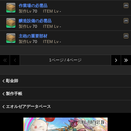
作業場の必需品
製作Lv
70
ITEM Lv
-
醸造設備の必需品
製作Lv
70
ITEM Lv
-
主砲の重要部材
製作Lv
70
ITEM Lv
-
1ページ / 4ページ
彫金師
製作手帳
エオルゼアデータベース