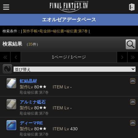
エオルゼアデータベース
検索条件：|
製作手帳>彫金師>秘伝書>秘伝書:第7巻
|
検索結果
（
35
件）
1ページ / 1ページ
虹結晶材
製作Lv
80
ITEM Lv
-
彫金秘伝書:第7巻
アルミナ砥石
製作Lv
80
ITEM Lv
-
彫金秘伝書:第7巻
ディーマRE
製作Lv
80
ITEM Lv
430
彫金秘伝書:第7巻