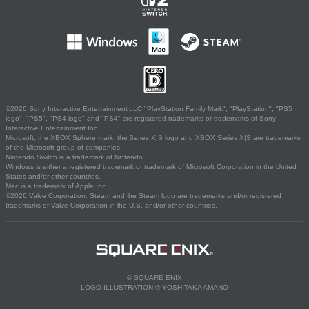
©2026 Sony Interactive Entertainment LLC."PlayStation Family Mark", "PlayStation", "PS5
logo", "PS5", "PS4 logo" and "PS4" are registered trademarks or trademarks of Sony
Interactive Entertainment Inc.
Microsoft, the XBOX Sphere mark, the Series X|S logo and XBOX Series X|S are trademarks
of the Microsoft group of companies.
Nintendo Switch is a trademark of Nintendo.
Windows is either a registered trademark or trademark of Microsoft Corporation in the United
States and/or other countries.
Mac is a trademark of Apple Inc.
©2026 Valve Corporation. Steam and the Steam logo are trademarks and/or registered
trademarks of Valve Corporation in the U.S. and/or other countries.
© SQUARE ENIX
LOGO ILLUSTRATION:© YOSHITAKA AMANO