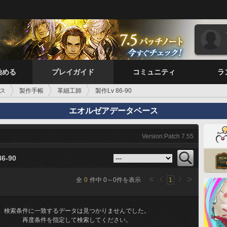
始める
プレイガイド
コミュニティ
ラ
ス
製作手帳
革細工師
製作Lv 86-90
エオルゼアデータベース
Version:Patch 7.55
6-90
全
0
件中
0
～
0
件を表示
1
検索条件に一致するデータは見つかりませんでした。
再度条件を指定して検索してください。