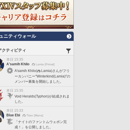
ュニティウォール
アクティビティ
本日 15:35
A'samih Khilo
Lamia [Primal]
A'samih Khilo(
Lamia)さんがフリ
ーカンパニー"Winterkind(Lamia)"の
メンバー募集を開始しました。
本日 15:35
Void Heralds(Typhon)が結成されま
した。
本日 15:33
Blue Ebi
Titan [Mana]
「ナイトのファントムウェポン完
成！」を公開しました。