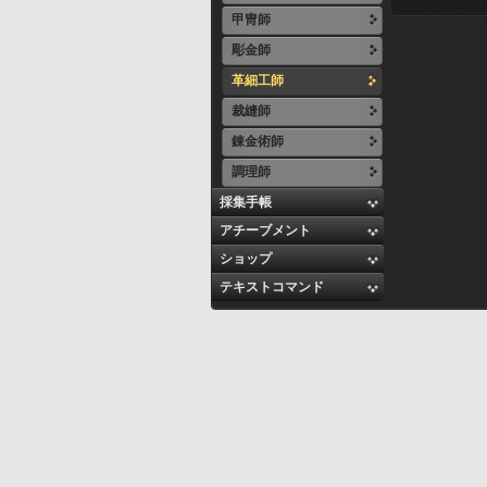
甲冑師
彫金師
革細工師
裁縫師
錬金術師
調理師
採集手帳
アチーブメント
ショップ
テキストコマンド