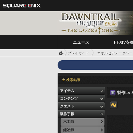
ニュース
FFXIVを
プレイガイド
エオルゼアデータベー
検索結果
アイテム
製作Lv 8
コンテンツ
クエスト
製作手帳
木工師
鍛冶師