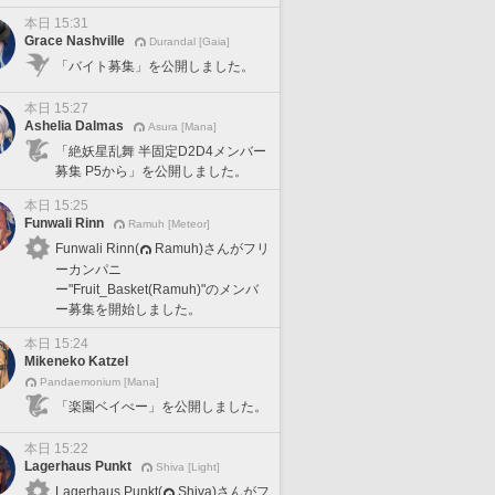
本日 15:31
Grace Nashville
Durandal [Gaia]
「バイト募集」を公開しました。
本日 15:27
Ashelia Dalmas
Asura [Mana]
「絶妖星乱舞 半固定D2D4メンバー
募集 P5から」を公開しました。
本日 15:25
Funwali Rinn
Ramuh [Meteor]
Funwali Rinn(
Ramuh)さんがフリ
ーカンパニ
ー"Fruit_Basket(Ramuh)"のメンバ
ー募集を開始しました。
本日 15:24
Mikeneko Katzel
Pandaemonium [Mana]
「楽園ベイべー」を公開しました。
本日 15:22
Lagerhaus Punkt
Shiva [Light]
Lagerhaus Punkt(
Shiva)さんがフ