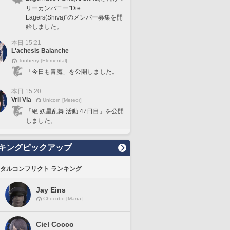
リーカンパニー"Die
Lagers(Shiva)"のメンバー募集を開
始しました。
本日 15:21
L'achesis Balanche
Tonberry [Elemental]
「今日も青魔」を公開しました。
本日 15:20
Vril Via
Unicorn [Meteor]
「絶 妖星乱舞 活動 47日目」を公開
しました。
キングピックアップ
タルコンフリクト ランキング
Jay Eins
Chocobo [Mana]
Ciel Cocco