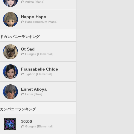
Anima [Mana]
Happo Hapo
Pandaemonium [Mana]
ドカンパニーランキング
Ot Sad
Gungnir [Elemental]
Fransabelle Chloe
Typhon [Elemental]
Ennet Akoya
Fenrir [Gaia]
カンパニーランキング
10:00
Gungnir [Elemental]