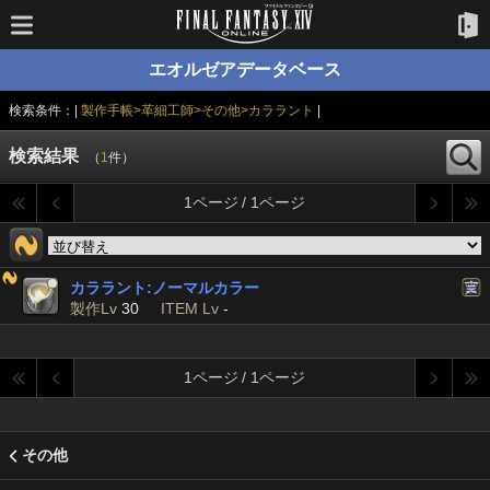
エオルゼアデータベース
検索条件：|
製作手帳>革細工師>その他>カララント
|
検索結果
（
1
件）
1ページ / 1ページ
カララント:ノーマルカラー
製作Lv
30
ITEM Lv
-
1ページ / 1ページ
その他