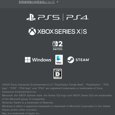
利用者情報の外部送信について
©2026 Sony Interactive Entertainment LLC."PlayStation Family Mark", "PlayStation", "PS5
logo", "PS5", "PS4 logo" and "PS4" are registered trademarks or trademarks of Sony
Interactive Entertainment Inc.
Microsoft, the XBOX Sphere mark, the Series X|S logo and XBOX Series X|S are trademarks
of the Microsoft group of companies.
Nintendo Switch is a trademark of Nintendo.
Windows is either a registered trademark or trademark of Microsoft Corporation in the United
States and/or other countries.
Mac is a trademark of Apple Inc.