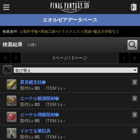
エオルゼアデータベース
検索条件：|
製作手帳>革細工師>クラスクエスト関連>魔法大学取引
|
検索結果
（
6
件）
1ページ / 1ページ
星見鏡支柱

製作Lv
80
ITEM Lv
-
エーテル観測部材

製作Lv
83
ITEM Lv
-
エーテル増幅部材

製作Lv
85
ITEM Lv
-
イケてる筆記具
製作Lv
85
ITEM Lv
-