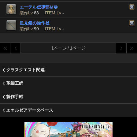
エーテル伝導部材

製作Lv
88
ITEM Lv
-
星見鏡の操作杖
製作Lv
90
ITEM Lv
-
1ページ / 1ページ
クラスクエスト関連
革細工師
製作手帳
エオルゼアデータベース